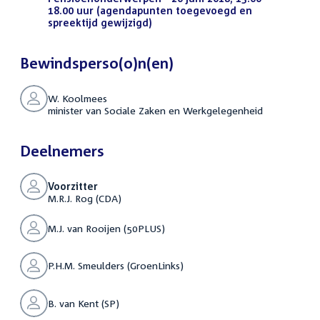
18.00 uur (agendapunten toegevoegd en
spreektijd gewijzigd)
(PDF)
Bewindsperso(o)n(en)
W. Koolmees
minister van Sociale Zaken en Werkgelegenheid
Deelnemers
Voorzitter
M.R.J. Rog (CDA)
M.J. van Rooijen (50PLUS)
P.H.M. Smeulders (GroenLinks)
B. van Kent (SP)