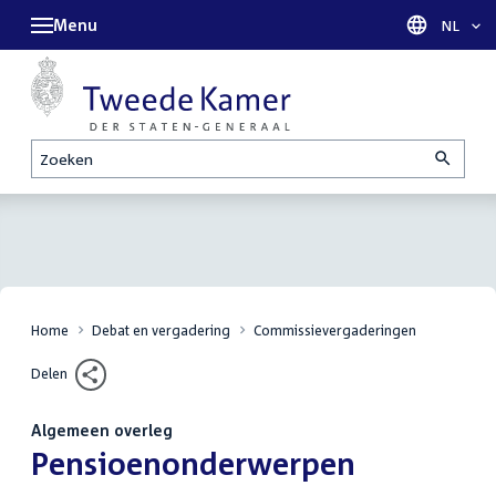
Menu
Taal sel
NL
Zoeken
Home
Debat en vergadering
Commissievergaderingen
Delen
Algemeen overleg
:
Pensioenonderwerpen