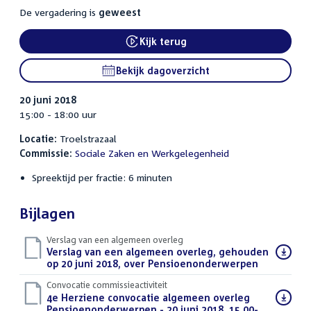
De vergadering is
geweest
Kijk terug
External link:
Bekijk dagoverzicht
20 juni 2018
15:00 - 18:00 uur
Locatie:
Troelstrazaal
Commissie:
Sociale Zaken en Werkgelegenheid
Spreektijd per fractie: 6 minuten
Bijlagen
Verslag van een algemeen overleg
Download
Verslag van een algemeen overleg, gehouden
bestand:
op 20 juni 2018, over Pensioenonderwerpen
(PDF)
Convocatie commissieactiviteit
Download
4e Herziene convocatie algemeen overleg
bestand:
Pensioenonderwerpen - 20 juni 2018, 15.00-