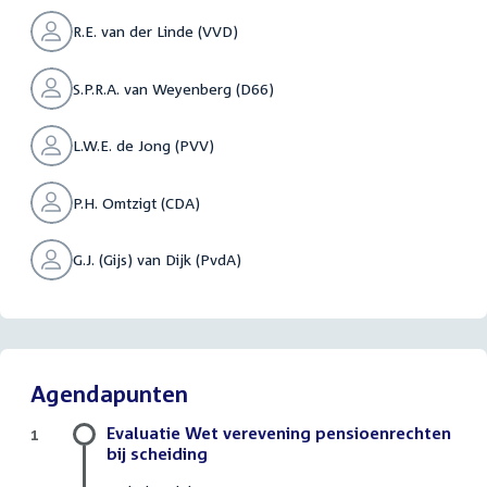
R.E. van der Linde (VVD)
S.P.R.A. van Weyenberg (D66)
L.W.E. de Jong (PVV)
P.H. Omtzigt (CDA)
G.J. (Gijs) van Dijk (PvdA)
Agendapunten
Evaluatie Wet verevening pensioenrechten
1
bij scheiding