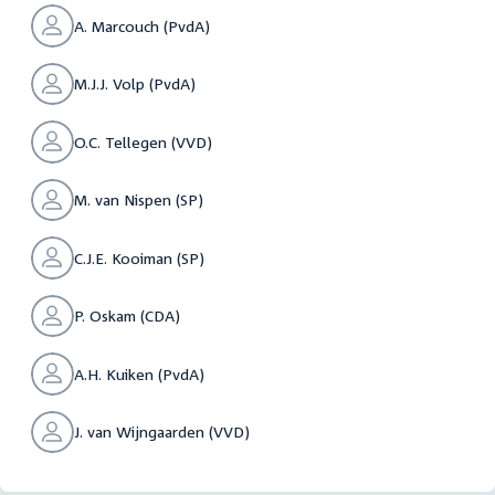
A. Marcouch (PvdA)
M.J.J. Volp (PvdA)
O.C. Tellegen (VVD)
M. van Nispen (SP)
C.J.E. Kooiman (SP)
P. Oskam (CDA)
A.H. Kuiken (PvdA)
J. van Wijngaarden (VVD)