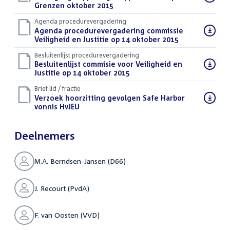
bestand:
Grenzen oktober 2015
(DOCX)
Agenda procedurevergadering
Download
Agenda procedurevergadering commissie
bestand:
Veiligheid en Justitie op 14 oktober 2015
(PDF)
Besluitenlijst procedurevergadering
Download
Besluitenlijst commisie voor Veiligheid en
bestand:
Justitie op 14 oktober 2015
(PDF)
Brief lid / fractie
Download
Verzoek hoorzitting gevolgen Safe Harbor
bestand:
vonnis HvJEU
(PDF)
Deelnemers
M.A. Berndsen-Jansen (D66)
J. Recourt (PvdA)
F. van Oosten (VVD)