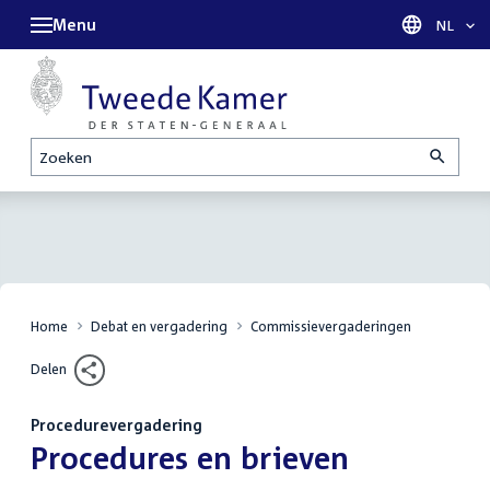
Menu
Taal sel
NL
Zoeken
Home
Debat en vergadering
Commissievergaderingen
Delen
Procedurevergadering
:
Procedures en brieven