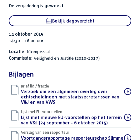
De vergadering is
geweest
Bekijk dagoverzicht
14 oktober 2015
14:30 - 16:00 uur
Locatie:
Klompézaal
Commissie:
Veiligheid en Justitie (2010-2017)
Bijlagen
Brief lid / fractie
Download
Verzoek om een algemeen overleg over
bestand:
echtscheidingen met staatssecretarissen van
V&J en van VWS
(PDF)
Lijst met EU-voorstellen
Download
Lijst met nieuwe EU-voorstellen op het terrein
bestand:
van V&J (24 september - 6 oktober 2015)
(PDF)
Verslag van een rapporteur
Download
Voortgangsrapportage rapporteurschap Slimme