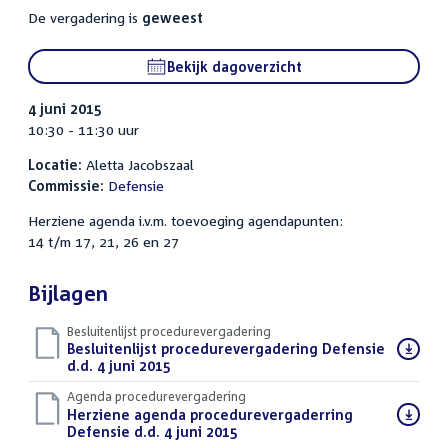
De vergadering is
geweest
Bekijk dagoverzicht
4 juni 2015
10:30 - 11:30 uur
Locatie:
Aletta Jacobszaal
Commissie:
Defensie
Herziene agenda i.v.m. toevoeging agendapunten:
14 t/m 17, 21, 26 en 27
Bijlagen
Besluitenlijst procedurevergadering
Download
Besluitenlijst procedurevergadering Defensie
bestand:
d.d. 4 juni 2015
(PDF)
Agenda procedurevergadering
Download
Herziene agenda procedurevergaderring
bestand:
Defensie d.d. 4 juni 2015
(PDF)