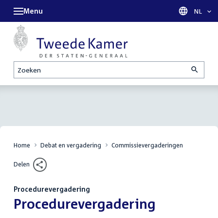
Menu
Taal sel
NL
Zoeken
Home
Debat en vergadering
Commissievergaderingen
Delen
Procedurevergadering
:
Procedurevergadering