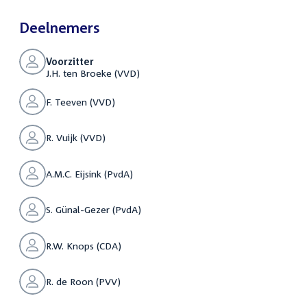
Deelnemers
Voorzitter
J.H. ten Broeke (VVD)
F. Teeven (VVD)
R. Vuijk (VVD)
A.M.C. Eijsink (PvdA)
S. Günal-Gezer (PvdA)
R.W. Knops (CDA)
R. de Roon (PVV)