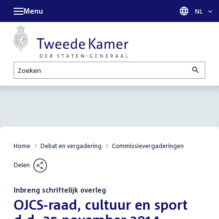
Menu
Taal sel
NL
Zoeken
Home
Debat en vergadering
Commissievergaderingen
Delen
Inbreng schriftelijk overleg
:
OJCS-raad, cultuur en sport