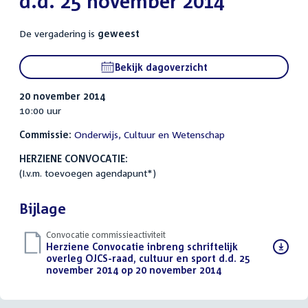
d.d. 25 november 2014
De vergadering is
geweest
Bekijk dagoverzicht
20 november 2014
10:00 uur
Commissie:
Onderwijs, Cultuur en Wetenschap
HERZIENE CONVOCATIE:
(I.v.m. toevoegen agendapunt*)
Bijlage
Convocatie commissieactiviteit
Download
Herziene Convocatie inbreng schriftelijk
bestand:
overleg OJCS-raad, cultuur en sport d.d. 25
november 2014 op 20 november 2014
(PDF)