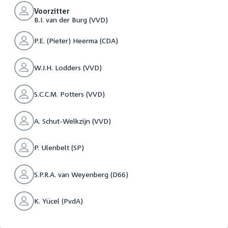
Voorzitter
B.I. van der Burg (VVD)
P.E. (Pieter) Heerma (CDA)
W.J.H. Lodders (VVD)
S.C.C.M. Potters (VVD)
A. Schut-Welkzijn (VVD)
P. Ulenbelt (SP)
S.P.R.A. van Weyenberg (D66)
K. Yücel (PvdA)