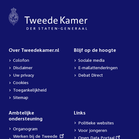
Over Tweedekamer.nl
Blijf op de hoogte
Colofon
Sociale media
Disclaimer
E-mailattenderingen
Uw privacy
Debat Direct
Cookies
Toegankelijkheid
Sitemap
Ambtelijke
Links
ondersteuning
Politieke websites
Organogram
Voor jongeren
External
Werken bij de Tweede
External
Open Data Portaal