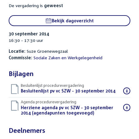
De vergadering is
geweest
Bekijk dagoverzicht
30 september 2014
16:30 - 17:30 uur
Locatie:
Suze Groenewegzaal
Commissie:
Sociale Zaken en Werkgelegenheid
Bijlagen
Besluitenlijst procedurevergadering
Download
Besluitenlijst pv vc SZW - 30 september 2014
(PDF)
bestand:
Agenda procedurevergadering
Download
Herziene agenda pv vc SZW - 30 september
bestand:
2014 (agendapunten toegevoegd)
(PDF)
Deelnemers