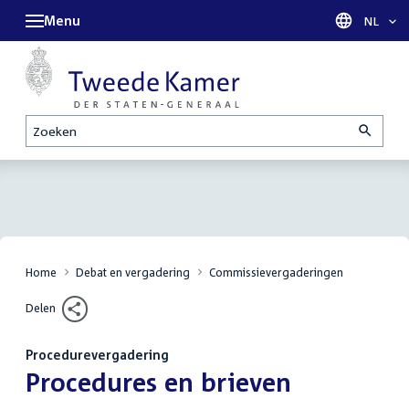
Menu
Taal sel
NL
Zoeken
Home
Debat en vergadering
Commissievergaderingen
Delen
Procedurevergadering
:
Procedures en brieven