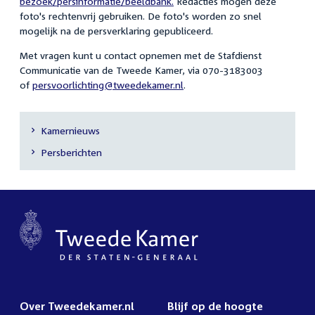
bezoek/persinformatie/beeldbank.
Redacties mogen deze
foto's rechtenvrij gebruiken. De foto's worden zo snel
mogelijk na de persverklaring gepubliceerd.
Met vragen kunt u contact opnemen met de Stafdienst
Communicatie van de Tweede Kamer, via 070-3183003
of
persvoorlichting@tweedekamer.nl
.
Kamernieuws
Secundaire
Persberichten
navigatie
Over Tweedekamer.nl
Blijf op de hoogte