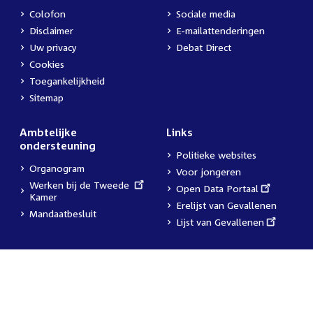
Colofon
Sociale media
Disclaimer
E-mailattenderingen
Uw privacy
Debat Direct
Cookies
Toegankelijkheid
Sitemap
Ambtelijke
Links
ondersteuning
Politieke websites
Organogram
Voor jongeren
External
Werken bij de Tweede
External
Open Data Portaal
link:
Kamer
link:
Erelijst van Gevallenen
Mandaatbesluit
External
Lijst van Gevallenen
link: