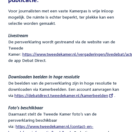
Voor journalisten met een vaste Kamerpas is vrije inloop
mogelijk. De ruimte is echter beperkt, ter plekke kan een
selectie worden gemaakt.
Livestream
De persverklaring wordt gestreamd via de website van de
Tweede
Kamer:
https://www.tweedekamer.nl/vergaderingen/livedebat/actu
de app Debat Direct.
Downloaden beelden in hoge resolutie
De beelden van de persverklaring zijn in hoge resolutie te
downloaden via Kamerbeelden. Een account aanvragen kan
via
External
https://debatdirect.tweedekamer.nl/kamerbeelden
.
link:
Foto’s beschikbaar
Daarnaast stelt de Tweede Kamer foto’s van de
persverklaring beschikbaar
via:
https://www.tweedekamer.nl/contact-en-