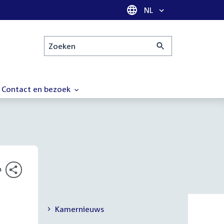
Taal selectie
NL
Zoeken
Contact en bezoek
n
Kamernieuws
Secundaire