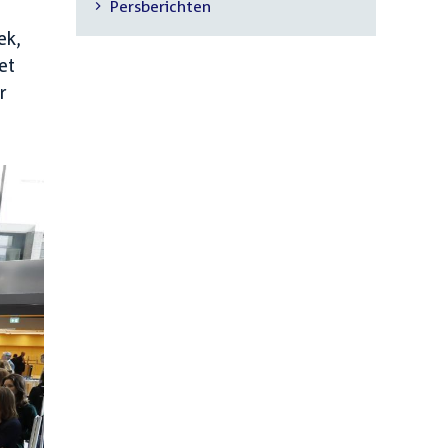
Persberichten
navigatie
ek,
et
r