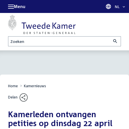
Menu
Taal sel
NL
Zoeken
Home
Kamernieuws
Delen
Kamerleden ontvangen
petities op dinsdag 22 april