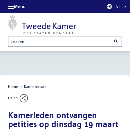
Menu
Taal sel
NL
Zoeken
Home
Kamernieuws
Delen
Kamerleden ontvangen
petities op dinsdag 19 maart