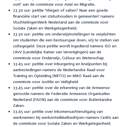
ooit’ aan de commissie voor Asiel en Migratie;
13.30 uur: petitie ‘Vliegen of vallen? Naar een goede
financiële start van statushouders in gemeenten' namens
VluchtelingenWerk Nederland aan de commissie voor
Sociale Zaken en Werkgelegenheid;
13.30 uur: petitie om onderwijsinstellingen te verplichten
om studenten die een bestuursjaar doen, vrij te stellen van
collegegeld. Deze petitie wordt ingediend namens ISO en
LKvV (Landelijke Kamer van Verenigingen) aan de
commissie voor Onderwijs, Cultuur en Wetenschap.
13.45 uur: petitie over inburgering en knelpunten bij
aanbestedingen namens de Nederlandse Raad voor
Training en Opleiding (NRTO) en MBO Raad aan de
commissie voor Justitie en Veiligheid.
13.45 uur: petitie over de erkenning van de Armeense
genocide namens de Federatie Armeense Organisaties
Nederland (FAON) aan de commissie voor Buitenlandse
Zaken.
13.45 uur: petitie over inkomensachteruitgang van
werknemers bij werkontwikkelbedrijven namens Cedris aan
de commissie voor Sociale Zaken en Werkgelegenheid.