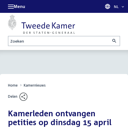
Menu
Taal sel
NL
Zoeken
Home
Kamernieuws
Delen
Kamerleden ontvangen
petities op dinsdag 15 april