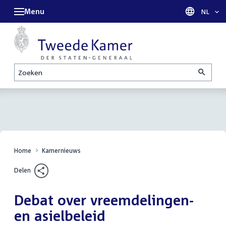
Menu
Taal sel
NL
Zoeken
Home
Kamernieuws
Delen
Debat over vreemdelingen-
en asielbeleid