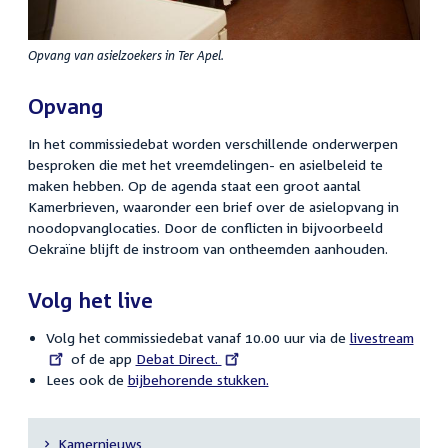
Opvang van asielzoekers in Ter Apel.
Opvang
In het commissiedebat worden verschillende onderwerpen
besproken die met het vreemdelingen- en asielbeleid te
maken hebben. Op de agenda staat een groot aantal
Kamerbrieven, waaronder een brief over de asielopvang in
noodopvanglocaties. Door de conflicten in bijvoorbeeld
Oekraïne blijft de instroom van ontheemden aanhouden.
Volg het live
Volg het commissiedebat vanaf 10.00 uur via de
External
livestream
of de app
External
Debat Direct.
link:
Lees ook de
bijbehorende stukken.
link:
Kamernieuws