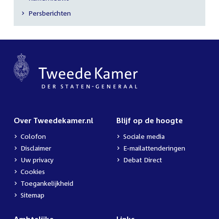
Secundaire
Persberichten
navigatie
Over Tweedekamer.nl
Blijf op de hoogte
Colofon
Sociale media
Disclaimer
E-mailattenderingen
Uw privacy
Debat Direct
Cookies
Toegankelijkheid
Sitemap
Ambtelijke
Links