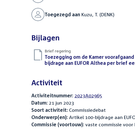
Toegezegd aan
Kuzu, T. (DENK)
Bijlagen
Brief regering
Download
Toezegging om de Kamer voorafgaand aa
bestand:
bijdrage aan EUFOR Althea per brief ee
Activiteit
Activiteitnummer:
2023A02965
Datum:
21 jun 2023
Soort activiteit:
Commissiedebat
Onderwerp(en):
Artikel 100-bijdrage aan EUF
Commissie (voortouw):
vaste commissie voor 