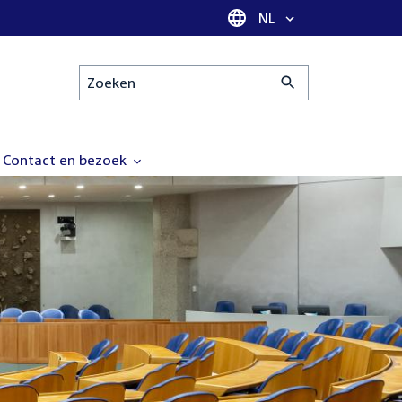
Taal selectie
NL
Zoeken
Contact en bezoek