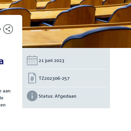
n
a
Datum:
21 juni 2023
Nummer:
TZ202306-257
e aan
Status:
Afgedaan
de
 en