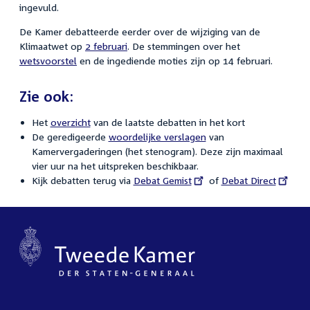
ingevuld.
De Kamer debatteerde eerder over de wijziging van de
Klimaatwet op
2 februari
. De stemmingen over het
wetsvoorstel
en de ingediende moties zijn op 14 februari.
Zie ook:
Het
overzicht
van de laatste debatten in het kort
De geredigeerde
woordelijke verslagen
van
Kamervergaderingen (het stenogram). Deze zijn maximaal
vier uur na het uitspreken beschikbaar.
Kijk debatten terug via
External
Debat Gemist
of
External
Debat Direct
link:
link: