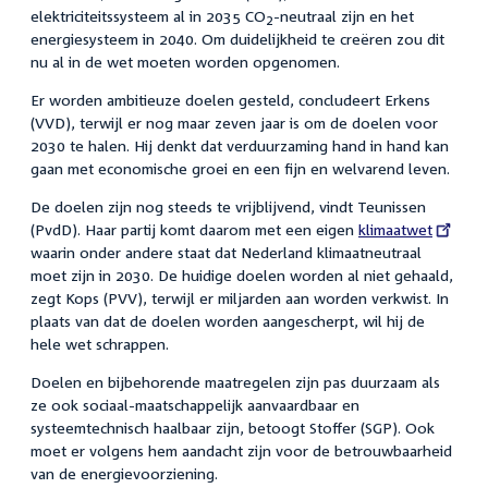
elektriciteitssysteem al in 2035 CO
-neutraal zijn en het
2
energiesysteem in 2040. Om duidelijkheid te creëren zou dit
nu al in de wet moeten worden opgenomen.
Er worden ambitieuze doelen gesteld, concludeert Erkens
(VVD), terwijl er nog maar zeven jaar is om de doelen voor
2030 te halen. Hij denkt dat verduurzaming hand in hand kan
gaan met economische groei en een fijn en welvarend leven.
De doelen zijn nog steeds te vrijblijvend, vindt Teunissen
(PvdD). Haar partij komt daarom met een eigen
External
klimaatwet
waarin onder andere staat dat Nederland klimaatneutraal
link:
moet zijn in 2030. De huidige doelen worden al niet gehaald,
zegt Kops (PVV), terwijl er miljarden aan worden verkwist. In
plaats van dat de doelen worden aangescherpt, wil hij de
hele wet schrappen.
Doelen en bijbehorende maatregelen zijn pas duurzaam als
ze ook sociaal-maatschappelijk aanvaardbaar en
systeemtechnisch haalbaar zijn, betoogt Stoffer (SGP). Ook
moet er volgens hem aandacht zijn voor de betrouwbaarheid
van de energievoorziening.