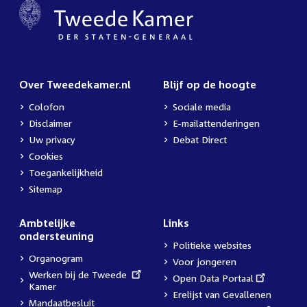
Over Tweedekamer.nl
Blijf op de hoogte
Colofon
Sociale media
Disclaimer
E-mailattenderingen
Uw privacy
Debat Direct
Cookies
Toegankelijkheid
Sitemap
Ambtelijke
Links
ondersteuning
Politieke websites
Organogram
Voor jongeren
External
Werken bij de Tweede
External
Open Data Portaal
link:
Kamer
link:
Erelijst van Gevallenen
Mandaatbesluit