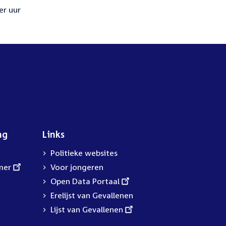
er uur
ng
Links
Politieke websites
mer
Voor jongeren
External
Open Data Portaal
link:
Erelijst van Gevallenen
External
Lijst van Gevallenen
link: