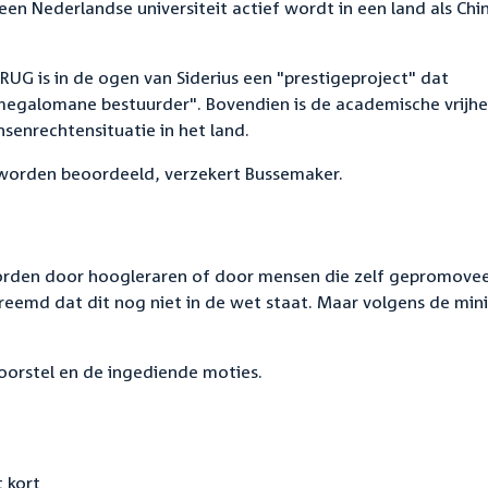
een Nederlandse universiteit actief wordt in een land als Chi
RUG is in de ogen van Siderius een "prestigeproject" dat
megalomane bestuurder". Bovendien is de academische vrijhe
enrechtensituatie in het land.
h worden beoordeeld, verzekert Bussemaker.
orden door hoogleraren of door mensen die zelf gepromove
vreemd dat dit nog niet in de wet staat. Maar volgens de minis
oorstel en de ingediende moties.
 kort