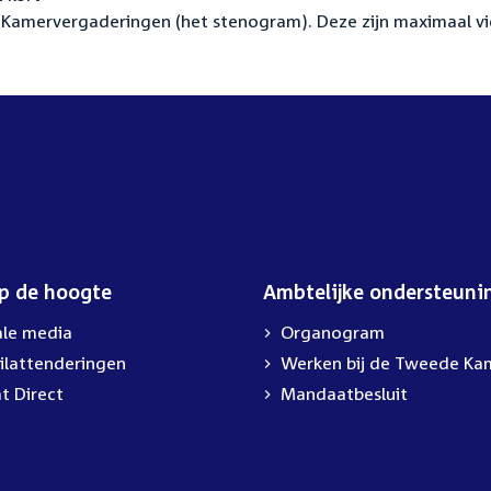
Kamervergaderingen (het stenogram). Deze zijn maximaal vi
op de hoogte
Ambtelijke ondersteuni
ale media
Organogram
ilattenderingen
External
Werken bij de Tweede Ka
link:
t Direct
Mandaatbesluit