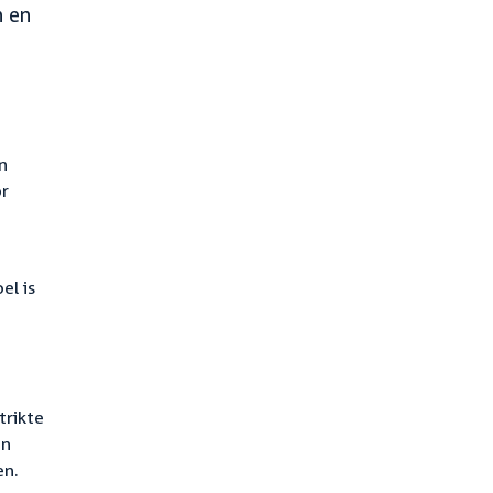
n en
n
or
el is
trikte
an
en.