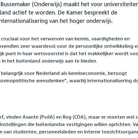
r Bussemaker (Onderwijs) maakt het voor universiteite
nland actief te worden. De Kamer bespreekt de
ternationalisering van het hoger onderwijs.
s cruciaal voor het verwerven van kennis, vaardigheden en
vendien zeer waardevol voor de persoonlijke ontwikkeling e
jk punt in haar wetsvoorstel is dat het makkelijker wordt vo
in het buitenland onderwijs aan te bieden.
is belangrijk voor Nederland als kenniseconomie, betoogt
osmopolitische wensdenken", waarbij internationalisering do
tief, vinden Asante (PvdA) en Rog (CDA), maar er moeten wel s
nstellingen die buitenlandse vestigingen willen oprichten. V
 van studenten, personeelsleden en interne toezichtsorgan