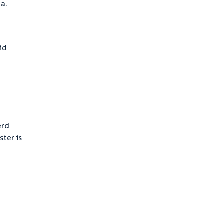
na.
id
erd
ter is