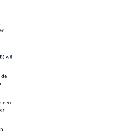
.
den
B) wil
n de
n
m een
er
en