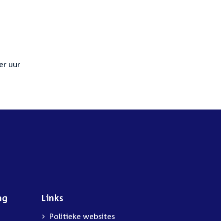
er uur
ng
Links
Politieke websites