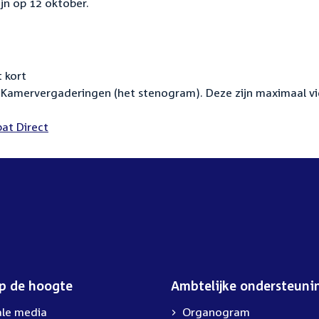
jn op 12 oktober.
 kort
Kamervergaderingen (het stenogram). Deze zijn maximaal vi
at Direct
op de hoogte
Ambtelijke ondersteuni
ale media
Organogram