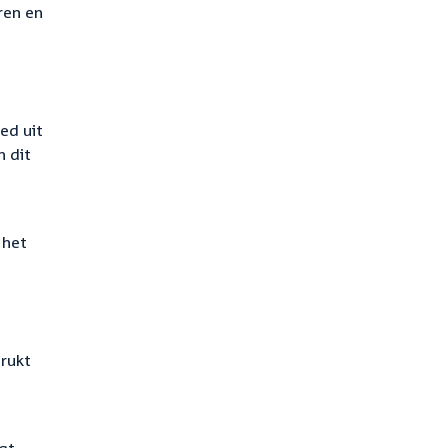
ren en
ed uit
n dit
 het
drukt