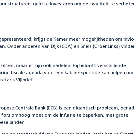
om structureel geld te investeren om de kwaliteit te verbete
 gepresenteerd, krijgt de Kamer meer mogelijkheden om invlo
an. Onder anderen Van Dijk (CDA) en Snels (GroenLinks) vinde
itten, maar er zijn ook nadelen. Hij belooft verschillende
jarige fiscale agenda voor een kabinetsperiode kan helpen om
etaris Vijlbrief.
uropese Centrale Bank (ECB) is een gigantisch probleem, bena
te fors omhoog moet om de inflatie te beperken, met grote
ese landen.