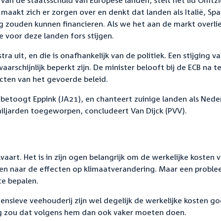
van de staatsschuld van Europese landen, stelt het lid Omtz
 maakt zich er zorgen over en denkt dat landen als Italië, Spa
g zouden kunnen financieren. Als we het aan de markt overli
 voor deze landen fors stijgen.
tra uit, en die is onafhankelijk van de politiek. Een stijging v
waarschijnlijk beperkt zijn. De minister belooft bij de ECB na t
cten van het gevoerde beleid.
, betoogt Eppink (JA21), en chanteert zuinige landen als Nede
miljarden toegeworpen, concludeert Van Dijck (PVV).
aart. Het is in zijn ogen belangrijk om de werkelijke kosten 
ken naar de effecten op klimaatverandering. Maar een probl
 te bepalen.
tensieve veehouderij zijn wel degelijk de werkelijke kosten g
ng zou dat volgens hem dan ook vaker moeten doen.