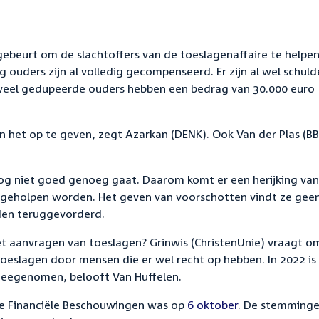
 gebeurt om de slachtoffers van de toeslagenaffaire te helpen
ig ouders zijn al volledig gecompenseerd. Er zijn al wel schul
n veel gedupeerde ouders hebben een bedrag van 30.000 euro
n het op te geven, zegt Azarkan (DENK). Ook Van der Plas (BB
nog niet goed genoeg gaat. Daarom komt er een herijking va
r geholpen worden. Het geven van voorschotten vindt ze gee
den teruggevorderd.
et aanvragen van toeslagen? Grinwis (ChristenUnie) vraagt o
oeslagen door mensen die er wel recht op hebben. In 2022 is 
meegenomen, belooft Van Huffelen.
ne Financiële Beschouwingen was op
6 oktober
. De stemming