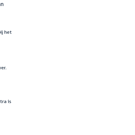
an
ij het
er.
ra is