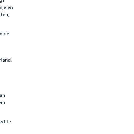
igt
nje en
eten,
an de
e
rland.
van
eem
oed te