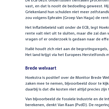
De ECB bezit ondertussen tientallen procenten 
vast, en dat is nooit de bedoeling geweest. Hij
Griekenland hun schulden niet meer zelfstandi
zou volgens Ephraim (Groep Van Haga) de rente
Het inflatiebeleid valt onder de ECB, legt Hoeks
rente valt niet uit te sluiten, maar die zal dan 
vragen of er onderzoek is gedaan naar de effe
Italië houdt zich niet aan de begrotingsregels
Het land krijgt via het Europees Herstelfonds 
Brede welvaart
Hoekstra is positief over de Monitor Brede Welv
zaken mee te nemen, bijvoorbeeld door te kij
daarbij is dat die kosten niet altijd precies zijn
Van bijvoorbeeld de fossiele industrie en de in
berekenen, denkt Van Raan (PvdD). De regeri