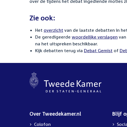
over de tijdens het debat ingediende moties zi
Zie ook:
Het
overzicht
van de laatste debatten in het
De geredigeerde
woordelijke verslagen
van 
na het uitspreken beschikbaar.
Kijk debatten terug via
Debat Gemist
of
Deb
Over Tweedekamer.nl
Blijf 
Colofon
Soci