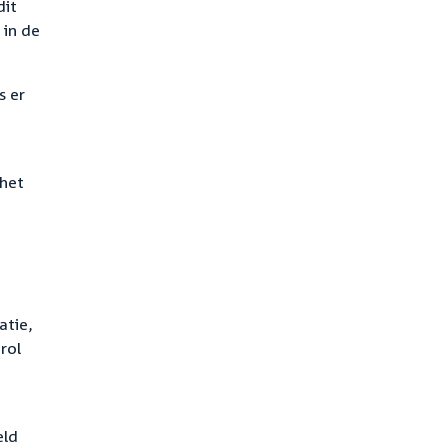
dit
 in de
s er
 het
atie,
rol
eld