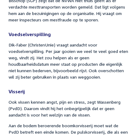
Bisschop (SGP) zegt dat de NVWA niet thuis geeft als er
verdachte mesttransporten worden gemeld. Dat ligt volgens
hem aan de bezuinigingen op de organisatie. Hij vraagt om
meer inspecteurs om mestfraude op te sporen.
Voedselverspilling
Dik-Faber (ChristenUnie) vraagt aandacht voor
voedselverspilling. Per jaar gooien we veel te veel goed eten
weg, vindt zij. Het zou helpen als er geen
houdbaarheidsdatum meer staat op producten die eigenlijk
niet kunnen bederven, bijvoorbeeld rijst. Ook overschotten
wil zij beter gebruiken in plaats van weggooien.
Visserij
Ook vissen kennen angst, pijn en stress, zegt Wassenberg
(PvdD). Daarom vindt hij het onbegrijpelijk dat er geen
aandacht is voor het welzijn van de vissen.
Aan de bodem beroerende boomkorvisserij moet wat de
PvdD betreft een einde komen. De pulskorvisserij, die als een