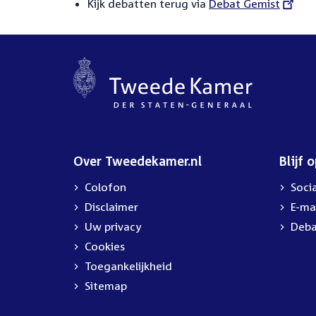
Kijk debatten terug via
External
Debat Gemist
link:
Over Tweedekamer.nl
Blijf 
Colofon
Soci
Disclaimer
E-ma
Uw privacy
Deba
Cookies
Toegankelijkheid
Sitemap