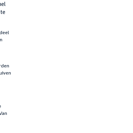
nel
 te
deel
en
t
erden
uiven
e
 Van