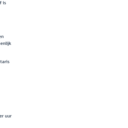
 is
en
enlijk
taris
er uur