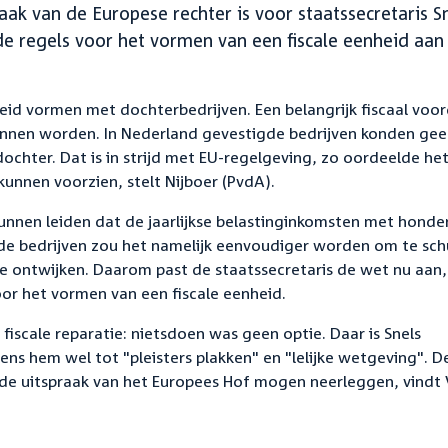
raak van de Europese rechter is voor staatssecretaris S
e regels voor het vormen van een fiscale eenheid aan
id vormen met dochterbedrijven. Een belangrijk fiscaal voor
kunnen worden. In Nederland gevestigde bedrijven konden ge
ochter. Dat is in strijd met EU-regelgeving, zo oordeelde he
kunnen voorzien, stelt Nijboer (PvdA).
unnen leiden dat de jaarlijkse belastinginkomsten met hond
nde bedrijven zou het namelijk eenvoudiger worden om te sch
e ontwijken. Daarom past de staatssecretaris de wet nu aan,
r het vormen van een fiscale eenheid.
iscale reparatie: nietsdoen was geen optie. Daar is Snels
ens hem wel tot "pleisters plakken" en "lelijke wetgeving". D
j de uitspraak van het Europees Hof mogen neerleggen, vindt