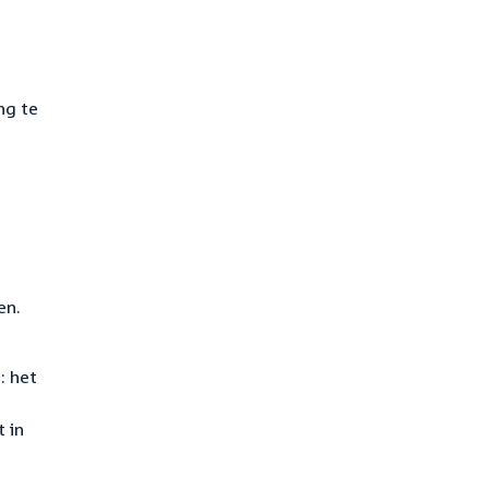
ng te
en.
: het
 in