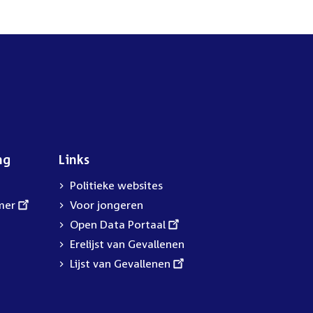
ng
Links
Politieke websites
mer
Voor jongeren
External
Open Data Portaal
link:
Erelijst van Gevallenen
External
Lijst van Gevallenen
link: