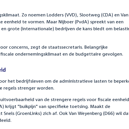
ngsklimaat. Zo noemen Lodders (VVD), Slootweg (CDA) en Van
le eenheid te vormen. Maar Nijboer (PvdA) spreekt van een
 en grote (internationale) bedrijven de kans biedt om belasti
or concerns, zegt de staatssecretaris. Belangrijke
 fiscale ondernemingsklimaat en de budgettaire gevolgen.
eid
oor het bedrijfsleven om de administratieve lasten te beperk
de regels strenger worden.
 uitvoerbaarheid van de strengere regels voor fiscale eenheid
A) krijgt "buikpijn" van specifieke toetsing. Maakt de
gt Snels (GroenLinks) zich af. Ook Van Weyenberg (D66) wil dat
deeld.