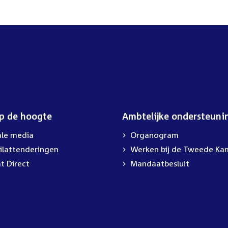
op de hoogte
Ambtelijke ondersteuni
ale media
Organogram
ilattenderingen
External
Werken bij de Tweede Ka
link:
t Direct
Mandaatbesluit