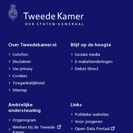
Over Tweedekamer.nl
Blijf op de hoogte
Colofon
Sociale media
Disclaimer
E-mailattenderingen
Uw privacy
Debat Direct
Cookies
Toegankelijkheid
Sitemap
Ambtelijke
Links
ondersteuning
Politieke websites
Organogram
Voor jongeren
External
Werken bij de Tweede
External
Open Data Portaal
link:
Kamer