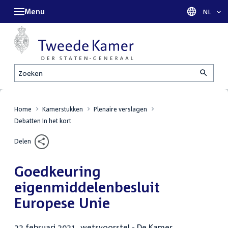
Menu
Taal sel
NL
Zoeken
Home
Kamerstukken
Plenaire verslagen
Debatten in het kort
Delen
Goedkeuring
eigenmiddelenbesluit
Europese Unie
23 februari 2021, wetsvoorstel - De Kamer