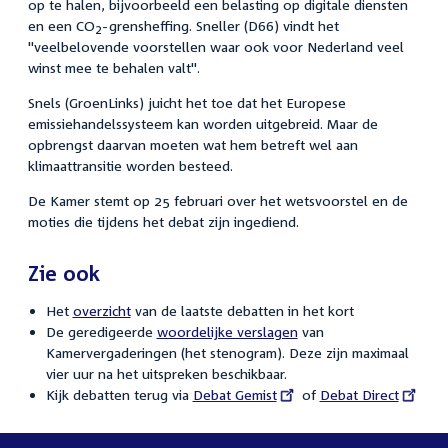
op te halen, bijvoorbeeld een belasting op digitale diensten
en een CO
-grensheffing. Sneller (D66) vindt het
2
"veelbelovende voorstellen waar ook voor Nederland veel
winst mee te behalen valt".
Snels (GroenLinks) juicht het toe dat het Europese
emissiehandelssysteem kan worden uitgebreid. Maar de
opbrengst daarvan moeten wat hem betreft wel aan
klimaattransitie worden besteed.
De Kamer stemt op 25 februari over het wetsvoorstel en de
moties die tijdens het debat zijn ingediend.
Zie ook
Het
overzicht
van de laatste debatten in het kort
De geredigeerde
woordelijke verslagen
van
Kamervergaderingen (het stenogram). Deze zijn maximaal
vier uur na het uitspreken beschikbaar.
Kijk debatten terug via
External
Debat Gemist
of
External
Debat Direct
link:
link: