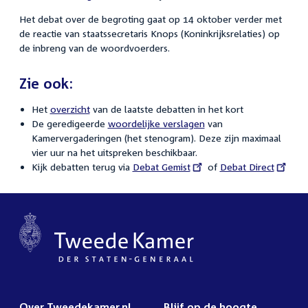
Het debat over de begroting gaat op 14 oktober verder met
de reactie van staatssecretaris Knops (Koninkrijksrelaties) op
de inbreng van de woordvoerders.
Zie ook:
Het
overzicht
van de laatste debatten in het kort
De geredigeerde
woordelijke verslagen
van
Kamervergaderingen (het stenogram). Deze zijn maximaal
vier uur na het uitspreken beschikbaar.
Kijk debatten terug via
External
Debat Gemist
of
External
Debat Direct
link:
link:
Over Tweedekamer.nl
Blijf op de hoogte