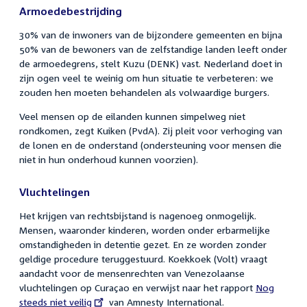
Armoedebestrijding
30% van de inwoners van de bijzondere gemeenten en bijna
50% van de bewoners van de zelfstandige landen leeft onder
de armoedegrens, stelt Kuzu (DENK) vast. Nederland doet in
zijn ogen veel te weinig om hun situatie te verbeteren: we
zouden hen moeten behandelen als volwaardige burgers.
Veel mensen op de eilanden kunnen simpelweg niet
rondkomen, zegt Kuiken (PvdA). Zij pleit voor verhoging van
de lonen en de onderstand (ondersteuning voor mensen die
niet in hun onderhoud kunnen voorzien).
Vluchtelingen
Het krijgen van rechtsbijstand is nagenoeg onmogelijk.
Mensen, waaronder kinderen, worden onder erbarmelijke
omstandigheden in detentie gezet. En ze worden zonder
geldige procedure teruggestuurd. Koekkoek (Volt) vraagt
aandacht voor de mensenrechten van Venezolaanse
vluchtelingen op Curaçao en verwijst naar het rapport
External
Nog
steeds niet veilig
van Amnesty International.
link: