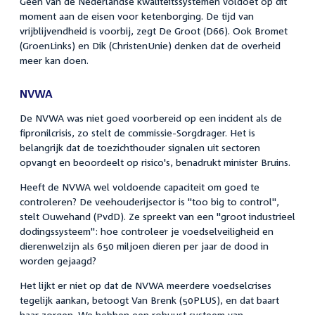
Geen van de Nederlandse kwaliteitssystemen voldoet op dit
moment aan de eisen voor ketenborging. De tijd van
vrijblijvendheid is voorbij, zegt De Groot (D66). Ook Bromet
(GroenLinks) en Dik (ChristenUnie) denken dat de overheid
meer kan doen.
NVWA
De NVWA was niet goed voorbereid op een incident als de
fipronilcrisis, zo stelt de commissie-Sorgdrager. Het is
belangrijk dat de toezichthouder signalen uit sectoren
opvangt en beoordeelt op risico's, benadrukt minister Bruins.
Heeft de NVWA wel voldoende capaciteit om goed te
controleren? De veehouderijsector is "too big to control",
stelt Ouwehand (PvdD). Ze spreekt van een "groot industrieel
dodingssysteem": hoe controleer je voedselveiligheid en
dierenwelzijn als 650 miljoen dieren per jaar de dood in
worden gejaagd?
Het lijkt er niet op dat de NVWA meerdere voedselcrises
tegelijk aankan, betoogt Van Brenk (50PLUS), en dat baart
haar zorgen. We hebben een robuust systeem van