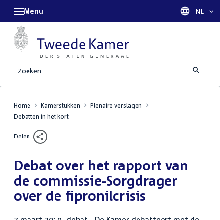
Menu
Taal sel
NL
Zoeken
Home
Kamerstukken
Plenaire verslagen
Debatten in het kort
Delen
Debat over het rapport van
de commissie-Sorgdrager
over de fipronilcrisis
7 maart 2019, debat - De Kamer debatteert met de