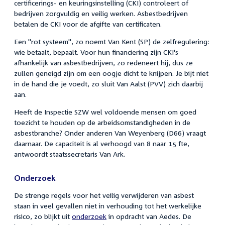
certificerings- en keuringsinstelling (CKI) controleert of
bedrijven zorgvuldig en veilig werken. Asbestbedrijven
betalen de CKI voor de afgifte van certificaten.
Een "rot systeem", zo noemt Van Kent (SP) de zelfregulering:
wie betaalt, bepaalt. Voor hun financiering zijn CKI's
afhankelijk van asbestbedrijven, zo redeneert hij, dus ze
zullen geneigd zijn om een oogje dicht te knijpen. Je bijt niet
in de hand die je voedt, zo sluit Van Aalst (PVV) zich daarbij
aan.
Heeft de Inspectie SZW wel voldoende mensen om goed
toezicht te houden op de arbeidsomstandigheden in de
asbestbranche? Onder anderen Van Weyenberg (D66) vraagt
daarnaar. De capaciteit is al verhoogd van 8 naar 15 fte,
antwoordt staatssecretaris Van Ark.
Onderzoek
De strenge regels voor het veilig verwijderen van asbest
staan in veel gevallen niet in verhouding tot het werkelijke
risico, zo blijkt uit
onderzoek
in opdracht van Aedes. De