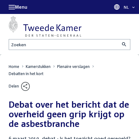
Menu
Taal sel
NL
Zoeken
Home
Kamerstukken
Plenaire verslagen
Debatten in het kort
Delen
Debat over het bericht dat de
overheid geen grip krijgt op
de asbestbranche
6 maart 2019, debat - Is het toezicht goed geregeld?