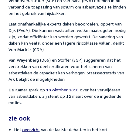
Veldhoven. Stoffer (SGP) en Van Aalst (PVV) noemen in dit
verband de toepassing van schuim om asbestvezels te binden
en het gebruik van hijsbakken.
Laat onafhankelijke experts daken beoordelen, oppert Van
Dijk (PvdA). Die kunnen vaststellen welke maatregelen nodig
zijn, zodat efficiënter kan worden gewerkt. De sanering van
daken kan veelal onder een lagere risicoklasse vallen, denkt
Von Martels (CDA).
Van Weyenberg (D66) en Stoffer (SGP) suggereren dat het
verstrekken van deelcertificaten voor het saneren van
asbestdaken de capaciteit kan verhogen. Staatssecretaris Van
Ark bekijkt de mogelijkheden.
De Kamer sprak op
10 oktober 2018
over het verwijderen
van asbestdaken. Zij stemt op 12 maart over de ingediende
moties.
zie ook
Het
overzicht
van de laatste debatten in het kort