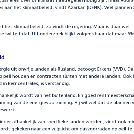
iscussiëren over of klimaatmaatregelen nodig zijn, maar voora
es aan het klimaatbeleid, vindt Azarkan (DENK). Veel plannen 
het klimaatbeleid, zo vindt de regering. Maar is daar wel
betwijfelt dat. Uit onderzoek blijkt volgens haar dat maar 6
id
gie uit onvrije landen als Rusland, betoogt Erkens (VVD). D
peil houden en contracten sluiten met andere landen. Ook 
in kerncentrales, is verstandig.
fhankelijk wordt van het buitenland. En goed rentmeestersch
ing van de energievoorziening. Hij wil wel dat de plannen 
ewerkt.
er afhankelijk van specifieke landen worden, vindt ook min
 wordt gekeken naar een vulplicht om gasvoorraden op peil te