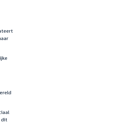
ateert
haar
ijke
ereld
ciaal
 dit