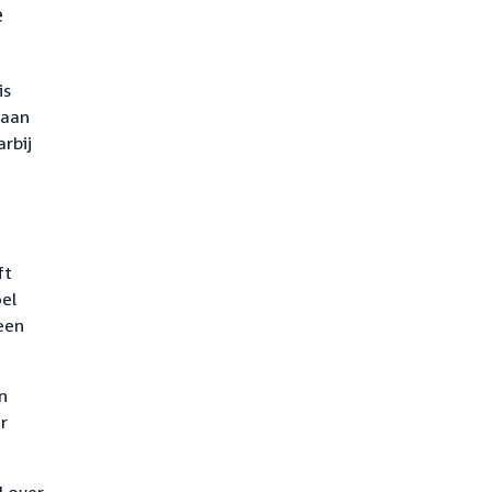
e
is
gaan
arbij
ft
el
een
n
r