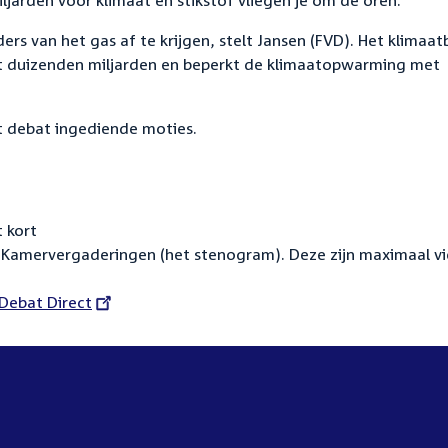
jarden voor klimaat en stikstof vliegen je om de oren.
rs van het gas af te krijgen, stelt Jansen (FVD). Het klimaat
tot duizenden miljarden en beperkt de klimaatopwarming met
t debat ingediende moties.
 kort
Kamervergaderingen (het stenogram). Deze zijn maximaal vi
External
Debat Direct
link: