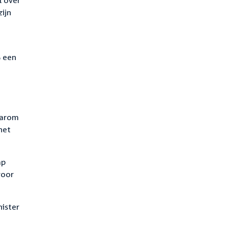
l over
zijn
% een
aarom
het
ap
voor
ister