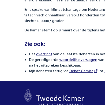
energierekening niet meer betalen, maar de mil
Er is sprake van klimaatchantage om Nederlande
is technisch onhaalbaar, verspilt honderden 
slechts 0,00007 graden.
De Kamer stemt op 8 maart over de tijdens he
Zie ook:
Het
overzicht
van de laatste debatten in het
De geredigeerde
woordelijke verslagen
van 
na het uitspreken beschikbaar.
Kijk debatten terug via
External
Debat Gemist
of
link: