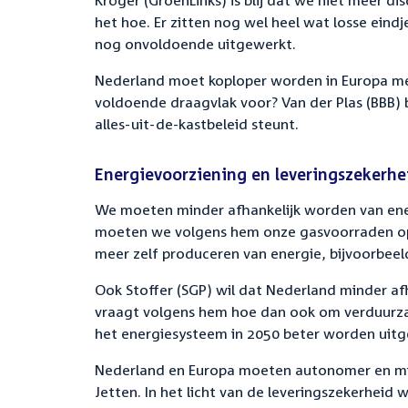
Kröger (GroenLinks) is blij dat we niet meer d
het hoe. Er zitten nog wel heel wat losse eindj
nog onvoldoende uitgewerkt.
Nederland moet koploper worden in Europa met 
voldoende draagvlak voor? Van der Plas (BBB) 
alles-uit-de-kastbeleid steunt.
Energievoorziening en leveringszekerhe
We moeten minder afhankelijk worden van ener
moeten we volgens hem onze gasvoorraden op 
meer zelf produceren van energie, bijvoorbeeld 
Ook Stoffer (SGP) wil dat Nederland minder a
vraagt volgens hem hoe dan ook om verduurzam
het energiesysteem in 2050 beter worden uitg
Nederland en Europa moeten autonomer en mind
Jetten. In het licht van de leveringszekerheid