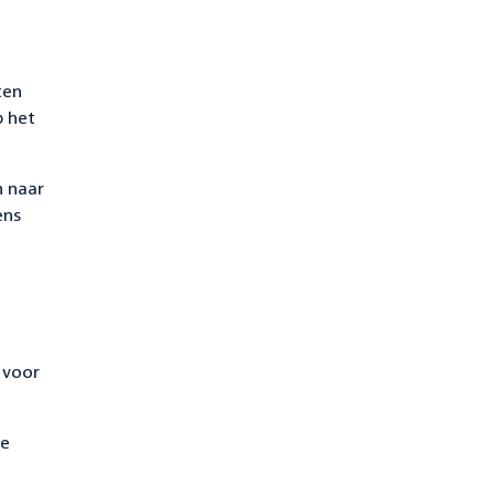
ten
p het
n naar
ens
 voor
De