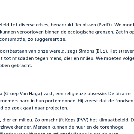
leid tot diverse crises, benadrukt Teunissen (PvdD). We moe
kunnen veroorloven binnen de ecologische grenzen. Zet in o
sconsumptie, zo suggereert ze.
 voortbestaan van onze wereld, zegt Simons (BIJ1). Het streve
eidt tot misdaden tegen mens, dier en milieu. We moeten volg
bben gebracht.
 (Groep Van Haga) vast, een religieuze obsessie. De bizarre
ernemers hard in hun portemonnee. Hij vreest dat de fondsen
ld op zoek gaat naar projecten.
dier en milieu. Zo omschrijft Kops (PVV) het klimaatbeleid. 
erzinwekkender. Mensen kunnen de huur en de torenhoge