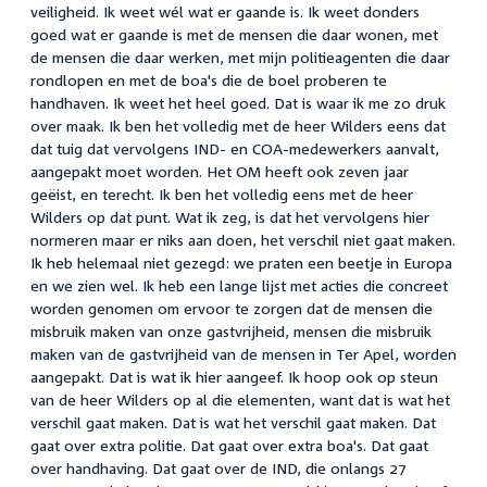
veiligheid. Ik weet wél wat er gaande is. Ik weet donders
goed wat er gaande is met de mensen die daar wonen, met
de mensen die daar werken, met mijn politieagenten die daar
rondlopen en met de boa's die de boel proberen te
handhaven. Ik weet het heel goed. Dat is waar ik me zo druk
over maak. Ik ben het volledig met de heer Wilders eens dat
dat tuig dat vervolgens IND- en COA-medewerkers aanvalt,
aangepakt moet worden. Het OM heeft ook zeven jaar
geëist, en terecht. Ik ben het volledig eens met de heer
Wilders op dat punt. Wat ik zeg, is dat het vervolgens hier
normeren maar er niks aan doen, het verschil niet gaat maken.
Ik heb helemaal niet gezegd: we praten een beetje in Europa
en we zien wel. Ik heb een lange lijst met acties die concreet
worden genomen om ervoor te zorgen dat de mensen die
misbruik maken van onze gastvrijheid, mensen die misbruik
maken van de gastvrijheid van de mensen in Ter Apel, worden
aangepakt. Dat is wat ik hier aangeef. Ik hoop ook op steun
van de heer Wilders op al die elementen, want dat is wat het
verschil gaat maken. Dat is wat het verschil gaat maken. Dat
gaat over extra politie. Dat gaat over extra boa's. Dat gaat
over handhaving. Dat gaat over de IND, die onlangs 27