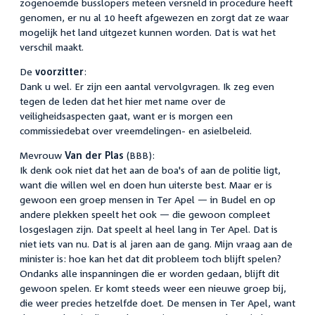
zogenoemde busslopers meteen versneld in procedure heeft
genomen, er nu al 10 heeft afgewezen en zorgt dat ze waar
mogelijk het land uitgezet kunnen worden. Dat is wat het
verschil maakt.
De
voorzitter
:
Dank u wel. Er zijn een aantal vervolgvragen. Ik zeg even
tegen de leden dat het hier met name over de
veiligheidsaspecten gaat, want er is morgen een
commissiedebat over vreemdelingen- en asielbeleid.
Mevrouw
Van der Plas
(BBB):
Ik denk ook niet dat het aan de boa's of aan de politie ligt,
want die willen wel en doen hun uiterste best. Maar er is
gewoon een groep mensen in Ter Apel — in Budel en op
andere plekken speelt het ook — die gewoon compleet
losgeslagen zijn. Dat speelt al heel lang in Ter Apel. Dat is
niet iets van nu. Dat is al jaren aan de gang. Mijn vraag aan de
minister is: hoe kan het dat dit probleem toch blijft spelen?
Ondanks alle inspanningen die er worden gedaan, blijft dit
gewoon spelen. Er komt steeds weer een nieuwe groep bij,
die weer precies hetzelfde doet. De mensen in Ter Apel, want