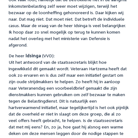
inkomstenbelasting zelf weer moet wijzigen, terwijl het
bezwaar op de loonheffing gehonoreerd is. Daar kijken wij
naar. Dat mag niet. Dat moet niet. Dat betreft de individuele
casus. Maar de vraag van de heer Idsinga is veel belangrijker.
Ik hoop daar zo snel mogelijk op terug te kunnen komen
nadat het overleg met het ministerie van Defensie is
afgerond.
De heer
Idsinga
(VVD):
Uit het antwoord van de staatssecretaris blijkt hoe
ingewikkeld dit gemaakt wordt. Veteraan Hartzema heeft dat
ook zo ervaren en is dus zelf maar een initiatief gestart om
zijn oude strijdmakkers te helpen. Zo heeft hij in aanloop
naar Veteranendag een voorbeeldbrief gemaakt die zijn
dienstmakkers kunnen gebruiken om zelf bezwaar te maken
tegen de Belastingdienst. Dit is natuurlijk een
hartverwarmend initiatief, maar tegelijkertijd is het ook pijnlijk
dat de overheid er niet in slaagt om deze groep, die al zo
veel offers heeft gebracht, te helpen. Is de staatssecretaris
dat met mij eens? En, zo ja, hoe gaat hij alsnog een warme
deken om deze mensen leggen door de nodige stappen te