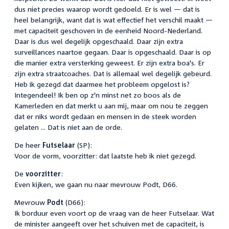
dus niet precies waarop wordt gedoeld. Er is wel — dat is
heel belangrijk, want dat is wat effectief het verschil maakt —
met capaciteit geschoven in de eenheid Noord-Nederland.
Daar is dus wel degelijk opgeschaald. Daar zijn extra
surveillances naartoe gegaan. Daar is opgeschaald. Daar is op
die manier extra versterking geweest. Er zijn extra boa's. Er
zijn extra straatcoaches. Dat is allemaal wel degelijk gebeurd.
Heb ik gezegd dat daarmee het probleem opgelost is?
Integendeel! Ik ben op z'n minst net zo boos als de
Kamerleden en dat merkt u aan mij, maar om nou te zeggen
dat er niks wordt gedaan en mensen in de steek worden
gelaten ... Dat is niet aan de orde.
De heer
Futselaar
(SP):
Voor de vorm, voorzitter: dat laatste heb ik niet gezegd.
De
voorzitter
:
Even kijken, we gaan nu naar mevrouw Podt, D66.
Mevrouw
Podt
(D66):
Ik borduur even voort op de vraag van de heer Futselaar. Wat
de minister aangeeft over het schuiven met de capaciteit, is