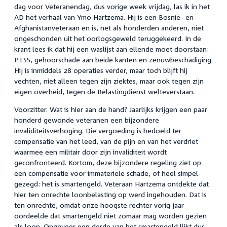
dag voor Veteranendag, dus vorige week vrijdag, las ik in het
AD het verhaal van Ymo Hartzema. Hij is een Bosnië- en
Afghanistanveteraan en is, net als honderden anderen, niet
ongeschonden uit het oorlogsgeweld teruggekeerd. In de
krant lees ik dat hij een waslijst aan ellende moet doorstaan:
PTSS, gehoorschade aan beide kanten en zenuwbeschadiging.
Hij is inmiddels 28 operaties verder, maar toch blijft hij
vechten, niet alleen tegen zijn ziektes, maar ook tegen zijn
eigen overheid, tegen de Belastingdienst welteverstaan.
Voorzitter. Wat is hier aan de hand? Jaarlijks krijgen een paar
honderd gewonde veteranen een bijzondere
invaliditeitsverhoging. Die vergoeding is bedoeld ter
compensatie van het leed, van de pijn en van het verdriet
waarmee een militair door zijn invaliditeit wordt
geconfronteerd. Kortom, deze bijzondere regeling ziet op
een compensatie voor immateriële schade, of heel simpel
gezegd: het is smartengeld. Veteraan Hartzema ontdekte dat
hier ten onrechte loonbelasting op werd ingehouden. Dat is
ten onrechte, omdat onze hoogste rechter vorig jaar
oordeelde dat smartengeld niet zomaar mag worden gezien
als loon. Ongeveer een derde van het smartengeld lijkt dus