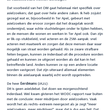
Dat voorbeeld van het OM gaat helemaal niet specifiek over
asielzoekers; dat gaat over hele andere zaken. Ik heb zojuist
gezegd wat er, bijvoorbeeld in Ter Apel, gebeurt met
asielzoekers die ervoor zorgen dat het draagvlak wordt
ondermijnd, waar echte vluchtelingen onder te lijden hebben,
en de mensen die wonen en werken in Ter Apel ook. Dan zijn
er lik-op-stukbeleid, snel acteren en de ZSM-aanpak: snel
acteren met maatwerk en zorgen dat deze mensen daar waar
mogelijk van straat worden gehaald. Als ze zware strafbare
feiten begaan, kunnen ze inderdaad uit die procedure worden
gehaald en kunnen ze uitgezet worden als dat kan in het
betreffende land. Anders kunnen ze op een andere locatie
worden vastgezet. Dat zijn uiteraard allemaal elementen
binnen de asielaanpak waarbij echt wordt opgetreden.
De heer
Eerdmans
(JA21):
Dit is geen asieldebat. Dat doen we morgenochtend
inderdaad. Wel kwam gisteren het WODC-rapport naar buiten
met de conclusie: meer misdrijven door asielzoekers. Vaak
wordt het als rechts-extreem neergezet als je zegt "meer
asielzoekers, meer misdrijven", maar dat is dus een feit. Dat