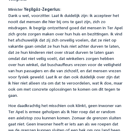
Minister
Yeşilgöz-Zegerius
:
Dank u wel, voorzitter. Laat ik duidelijk zijn: ik accepteer het
nooit dat mensen die hier bij ons te gast zijn, zich zo
misdragen. Ik begrijp ontzettend goed dat mensen in Ter Apel
zich grote zorgen maken over hun huis en bezittingen. Ik vind
het afschuwelijk dat zij zich onveilig voelen, dat ze niet op
vakantie gaan omdat ze hun huis niet achter durven te laten,
dat ze hun kinderen niet over straat durven te laten gaan
omdat dat niet veilig voelt, dat winkeliers zorgen hebben
over hun winkel, dat buschauffeurs vrezen voor de veiligheid
van hun passagiers en die van zichzelf, en dat mensen vrezen
voor fysiek geweld. Laat ik er dan ook duidelijk over zijn dat
ik hier niet alleen sta om dat te veroordelen, wat ik doe, maar
ook om met concrete oplossingen te komen om dit tegen te
gaan.
Hoe daadkrachtig het misschien ook klinkt, geen inwoner van
Ter Apel is ermee geholpen als ik hier roep dat er random
een asielstop zou kunnen komen. Zomaar de grenzen sluiten
gaat niet. Geen inwoner heeft er iets aan als we roepen dat
we de grenzen kunnen sluiten of een hek om ons land heen