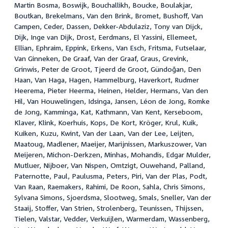
Martin Bosma, Boswijk, Bouchallikh, Boucke, Boulakjar,
Boutkan, Brekelmans, Van den Brink, Bromet, Bushoff, Van
Campen, Ceder, Dassen, Dekker-Abdulaziz, Tony van Dijck,
Dijk, Inge van Dijk, Drost, Eerdmans, El Yassini, Ellemeet,
Ellian, Ephraim, Eppink, Erkens, Van Esch, Fritsma, Futselaar,
Van Ginneken, De Graaf, Van der Graaf, Graus, Grevink,
Grinwis, Peter de Groot, Tjeerd de Groot, Gündoğan, Den
Haan, Van Haga, Hagen, Hammelburg, Haverkort, Rudmer
Heerema, Pieter Heerma, Heinen, Helder, Hermans, Van den
Hil, Van Houwelingen, Idsinga, Jansen, Léon de Jong, Romke
de Jong, Kamminga, Kat, Kathmann, Van Kent, Kerseboom,
Klaver, Klink, Koerhuis, Kops, De Kort, Kröger, Krul, Kuik,
Kuiken, Kuzu, Kwint, Van der Laan, Van der Lee, Leijten,
Maatoug, Madlener, Maeijer, Marijnissen, Markuszower, Van
Meijeren, Michon-Derkzen, Minhas, Mohandis, Edgar Mulder,
Mutluer, Nijboer, Van Nispen, Omtzigt, Ouwehand, Palland,
Paternotte, Paul, Paulusma, Peters, Piri, Van der Plas, Podt,
Van Raan, Raemakers, Rahimi, De Roon, Sahla, Chris Simons,
Sylvana Simons, Sjoerdsma, Slootweg, Smals, Sneller, Van der
Staaij, Stoffer, Van Strien, Strolenberg, Teunissen, Thijssen,
Tielen, Valstar, Vedder, Verkuijlen, Warmerdam, Wassenberg,