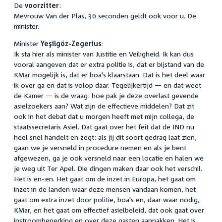
De
voorzitter
:
Mevrouw Van der Plas, 30 seconden geldt ook voor u. De
minister.
Minister
Yeşilgöz-Zegerius
:
Ik sta hier als minister van Justitie en Veiligheid. Ik kan dus
vooral aangeven dat er extra politie is, dat er bijstand van de
KMar mogelijk is, dat er boa's klaarstaan. Dat is het deel waar
ik over ga en dat is volop daar. Tegelijkertijd — en dat weet
de Kamer — is de vraag: hoe pak je deze overlast gevende
asielzoekers aan? Wat zijn de effectieve middelen? Dat zit
ook in het debat dat u morgen heeft met mijn collega, de
staatssecretaris Asiel. Dat gaat over het feit dat de IND nu
heel snel handelt en zegt: als jij dit soort gedrag laat zien,
gaan we je versneld in procedure nemen en als je bent
afgewezen, ga je ook versneld naar een locatie en halen we
je weg uit Ter Apel. Die dingen maken daar ook het verschil.
Het is en-en. Het gaat om de inzet in Europa, het gaat om
inzet in de landen waar deze mensen vandaan komen, het
gaat om extra inzet door politie, boa's en, daar waar nodig,
KMar, en het gaat om effectief asielbeleid, dat ook gaat over
instroombeperking en over deze gasten aanpakken. Het is