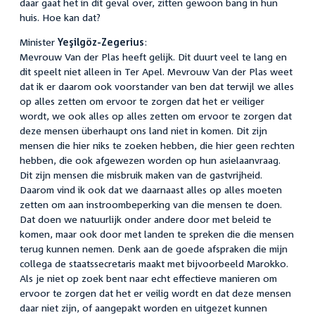
daar gaat het in dit geval over, zitten gewoon bang in hun
huis. Hoe kan dat?
Minister
Yeşilgöz-Zegerius
:
Mevrouw Van der Plas heeft gelijk. Dit duurt veel te lang en
dit speelt niet alleen in Ter Apel. Mevrouw Van der Plas weet
dat ik er daarom ook voorstander van ben dat terwijl we alles
op alles zetten om ervoor te zorgen dat het er veiliger
wordt, we ook alles op alles zetten om ervoor te zorgen dat
deze mensen überhaupt ons land niet in komen. Dit zijn
mensen die hier niks te zoeken hebben, die hier geen rechten
hebben, die ook afgewezen worden op hun asielaanvraag.
Dit zijn mensen die misbruik maken van de gastvrijheid.
Daarom vind ik ook dat we daarnaast alles op alles moeten
zetten om aan instroombeperking van die mensen te doen.
Dat doen we natuurlijk onder andere door met beleid te
komen, maar ook door met landen te spreken die die mensen
terug kunnen nemen. Denk aan de goede afspraken die mijn
collega de staatssecretaris maakt met bijvoorbeeld Marokko.
Als je niet op zoek bent naar echt effectieve manieren om
ervoor te zorgen dat het er veilig wordt en dat deze mensen
daar niet zijn, of aangepakt worden en uitgezet kunnen