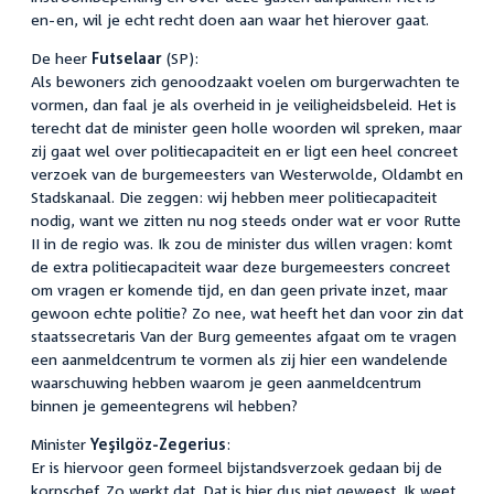
en-en, wil je echt recht doen aan waar het hierover gaat.
De heer
Futselaar
(SP):
Als bewoners zich genoodzaakt voelen om burgerwachten te
vormen, dan faal je als overheid in je veiligheidsbeleid. Het is
terecht dat de minister geen holle woorden wil spreken, maar
zij gaat wel over politiecapaciteit en er ligt een heel concreet
verzoek van de burgemeesters van Westerwolde, Oldambt en
Stadskanaal. Die zeggen: wij hebben meer politiecapaciteit
nodig, want we zitten nu nog steeds onder wat er voor Rutte
II in de regio was. Ik zou de minister dus willen vragen: komt
de extra politiecapaciteit waar deze burgemeesters concreet
om vragen er komende tijd, en dan geen private inzet, maar
gewoon echte politie? Zo nee, wat heeft het dan voor zin dat
staatssecretaris Van der Burg gemeentes afgaat om te vragen
een aanmeldcentrum te vormen als zij hier een wandelende
waarschuwing hebben waarom je geen aanmeldcentrum
binnen je gemeentegrens wil hebben?
Minister
Yeşilgöz-Zegerius
:
Er is hiervoor geen formeel bijstandsverzoek gedaan bij de
korpschef. Zo werkt dat. Dat is hier dus niet geweest. Ik weet