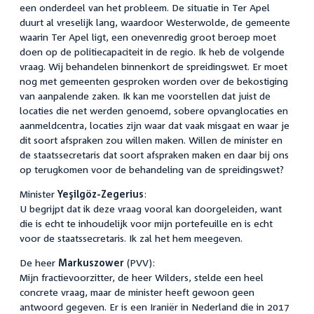
een onderdeel van het probleem. De situatie in Ter Apel
duurt al vreselijk lang, waardoor Westerwolde, de gemeente
waarin Ter Apel ligt, een onevenredig groot beroep moet
doen op de politiecapaciteit in de regio. Ik heb de volgende
vraag. Wij behandelen binnenkort de spreidingswet. Er moet
nog met gemeenten gesproken worden over de bekostiging
van aanpalende zaken. Ik kan me voorstellen dat juist de
locaties die net werden genoemd, sobere opvanglocaties en
aanmeldcentra, locaties zijn waar dat vaak misgaat en waar je
dit soort afspraken zou willen maken. Willen de minister en
de staatssecretaris dat soort afspraken maken en daar bij ons
op terugkomen voor de behandeling van de spreidingswet?
Minister
Yeşilgöz-Zegerius
:
U begrijpt dat ik deze vraag vooral kan doorgeleiden, want
die is echt te inhoudelijk voor mijn portefeuille en is echt
voor de staatssecretaris. Ik zal het hem meegeven.
De heer
Markuszower
(PVV):
Mijn fractievoorzitter, de heer Wilders, stelde een heel
concrete vraag, maar de minister heeft gewoon geen
antwoord gegeven. Er is een Iraniër in Nederland die in 2017