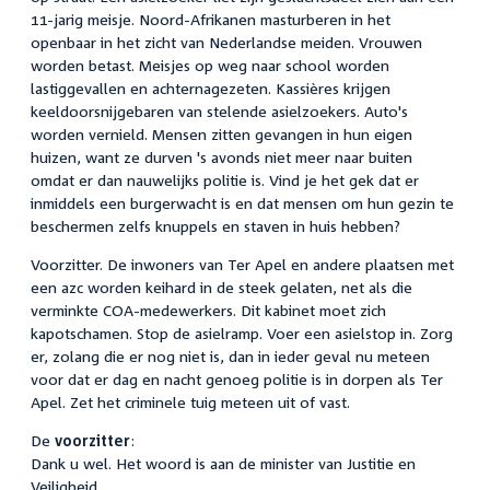
11-jarig meisje. Noord-Afrikanen masturberen in het
openbaar in het zicht van Nederlandse meiden. Vrouwen
worden betast. Meisjes op weg naar school worden
lastiggevallen en achternagezeten. Kassières krijgen
keeldoorsnijgebaren van stelende asielzoekers. Auto's
worden vernield. Mensen zitten gevangen in hun eigen
huizen, want ze durven 's avonds niet meer naar buiten
omdat er dan nauwelijks politie is. Vind je het gek dat er
inmiddels een burgerwacht is en dat mensen om hun gezin te
beschermen zelfs knuppels en staven in huis hebben?
Voorzitter. De inwoners van Ter Apel en andere plaatsen met
een azc worden keihard in de steek gelaten, net als die
verminkte COA-medewerkers. Dit kabinet moet zich
kapotschamen. Stop de asielramp. Voer een asielstop in. Zorg
er, zolang die er nog niet is, dan in ieder geval nu meteen
voor dat er dag en nacht genoeg politie is in dorpen als Ter
Apel. Zet het criminele tuig meteen uit of vast.
De
voorzitter
:
Dank u wel. Het woord is aan de minister van Justitie en
Veiligheid.