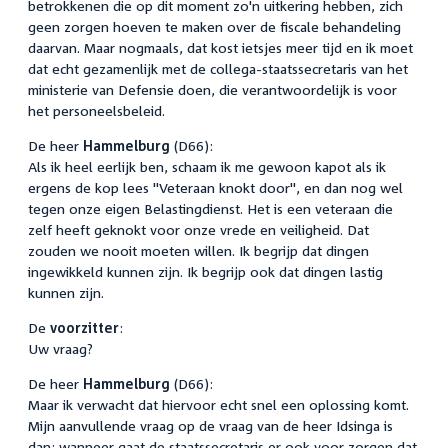
betrokkenen die op dit moment zo'n uitkering hebben, zich
geen zorgen hoeven te maken over de fiscale behandeling
daarvan. Maar nogmaals, dat kost ietsjes meer tijd en ik moet
dat echt gezamenlijk met de collega-staatssecretaris van het
ministerie van Defensie doen, die verantwoordelijk is voor
het personeelsbeleid.
De heer
Hammelburg
(D66):
Als ik heel eerlijk ben, schaam ik me gewoon kapot als ik
ergens de kop lees "Veteraan knokt door", en dan nog wel
tegen onze eigen Belastingdienst. Het is een veteraan die
zelf heeft geknokt voor onze vrede en veiligheid. Dat
zouden we nooit moeten willen. Ik begrijp dat dingen
ingewikkeld kunnen zijn. Ik begrijp ook dat dingen lastig
kunnen zijn.
De
voorzitter
:
Uw vraag?
De heer
Hammelburg
(D66):
Maar ik verwacht dat hiervoor echt snel een oplossing komt.
Mijn aanvullende vraag op de vraag van de heer Idsinga is
dan: wanneer gaat de staatssecretaris er ook voor zorgen dat