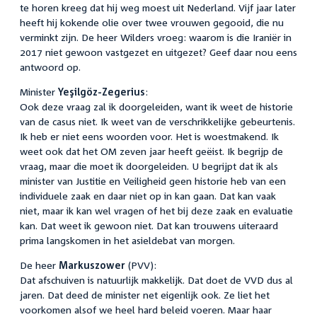
te horen kreeg dat hij weg moest uit Nederland. Vijf jaar later
heeft hij kokende olie over twee vrouwen gegooid, die nu
verminkt zijn. De heer Wilders vroeg: waarom is die Iraniër in
2017 niet gewoon vastgezet en uitgezet? Geef daar nou eens
antwoord op.
Minister
Yeşilgöz-Zegerius
:
Ook deze vraag zal ik doorgeleiden, want ik weet de historie
van de casus niet. Ik weet van de verschrikkelijke gebeurtenis.
Ik heb er niet eens woorden voor. Het is woestmakend. Ik
weet ook dat het OM zeven jaar heeft geëist. Ik begrijp de
vraag, maar die moet ik doorgeleiden. U begrijpt dat ik als
minister van Justitie en Veiligheid geen historie heb van een
individuele zaak en daar niet op in kan gaan. Dat kan vaak
niet, maar ik kan wel vragen of het bij deze zaak en evaluatie
kan. Dat weet ik gewoon niet. Dat kan trouwens uiteraard
prima langskomen in het asieldebat van morgen.
De heer
Markuszower
(PVV):
Dat afschuiven is natuurlijk makkelijk. Dat doet de VVD dus al
jaren. Dat deed de minister net eigenlijk ook. Ze liet het
voorkomen alsof we heel hard beleid voeren. Maar haar