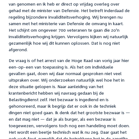
van genomen en ik heb er direct op vrijdag overleg over
gehad met de minister van Defensie. Het betreft inderdaad de
regeling bijzondere invaliditeitsverhoging. Wij brengen nu
samen met het ministerie van Defensie de omvang in kaart.
Het schijnt om ongeveer 700 veteranen te gaan die zo'n
invaliditeitsverhoging krijgen. Vervolgens kijken wij natuurlijk
gezamenlijk hoe wij dit kunnen oplossen. Dat is nog niet
afgerond.
De vraag is of het arrest van de Hoge Raad van vorig jaar hier
een-op-een van toepassing is. Als het om individuele
gevallen gaat, doen wij daar normaal gesproken niet veel
uitspraken over. Wij onderzoeken natuurlijk wel hoe het in
deze situatie gelopen is. Naar aanleiding van het
krantenbericht hebben wij navraag gedaan bij de
Belastingdienst zelf. Het bezwaar is ingediend en is
gehonoreerd, maar ik begrijp dat er ook in de techniek
dingen niet goed gaan. Ik denk dat het grootste bezwaar is —
en dat mag niet — dat je als burger, als een bezwaar is
toegewezen, vervolgens toch nog een handeling moet doen.
Het wordt een beetje technisch wat ik nu zeg. Daar gaat het
ook vaak fout, namelijk dat de betrokkene het in de aangifte