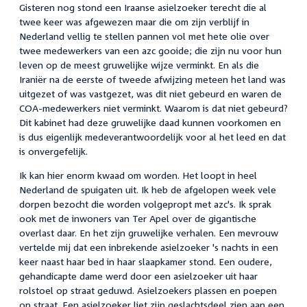
Gisteren nog stond een Iraanse asielzoeker terecht die al
twee keer was afgewezen maar die om zijn verblijf in
Nederland vellig te stellen pannen vol met hete olie over
twee medewerkers van een azc gooide; die zijn nu voor hun
leven op de meest gruwelijke wijze verminkt. En als die
Iraniër na de eerste of tweede afwijzing meteen het land was
uitgezet of was vastgezet, was dit niet gebeurd en waren de
COA-medewerkers niet verminkt. Waarom is dat niet gebeurd?
Dit kabinet had deze gruwelijke daad kunnen voorkomen en
is dus eigenlijk medeverantwoordelijk voor al het leed en dat
is onvergefelijk.
Ik kan hier enorm kwaad om worden. Het loopt in heel
Nederland de spuigaten uit. Ik heb de afgelopen week vele
dorpen bezocht die worden volgepropt met azc's. Ik sprak
ook met de inwoners van Ter Apel over de gigantische
overlast daar. En het zijn gruwelijke verhalen. Een mevrouw
vertelde mij dat een inbrekende asielzoeker 's nachts in een
keer naast haar bed in haar slaapkamer stond. Een oudere,
gehandicapte dame werd door een asielzoeker uit haar
rolstoel op straat geduwd. Asielzoekers plassen en poepen
op straat. Een asielzoeker liet zijn geslachtsdeel zien aan een