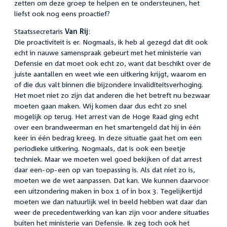
zetten om deze groep te helpen en te ondersteunen, het
liefst ook nog eens proactief?
Staatssecretaris
Van Rij
:
Die proactiviteit is er. Nogmaals, ik heb al gezegd dat dit ook
echt in nauwe samenspraak gebeurt met het ministerie van
Defensie en dat moet ook echt zo, want dat beschikt over de
juiste aantallen en weet wie een uitkering krijgt, waarom en
of die dus valt binnen die bijzondere invaliditeitsverhoging.
Het moet niet zo zijn dat anderen die het betreft nu bezwaar
moeten gaan maken. Wij komen daar dus echt zo snel
mogelijk op terug. Het arrest van de Hoge Raad ging echt
over een brandweerman en het smartengeld dat hij in één
keer in één bedrag kreeg. In deze situatie gaat het om een
periodieke uitkering. Nogmaals, dat is ook een beetje
techniek. Maar we moeten wel goed bekijken of dat arrest
daar een-op-een op van toepassing is. Als dat niet zo is,
moeten we de wet aanpassen. Dat kan. We kunnen daarvoor
een uitzondering maken in box 1 of in box 3. Tegelijkertijd
moeten we dan natuurlijk wel in beeld hebben wat daar dan
weer de precedentwerking van kan zijn voor andere situaties
buiten het ministerie van Defensie. Ik zeg toch ook het