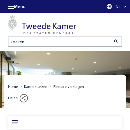
Menu
Taal sel
NL
Zoeken
Home
Kamerstukken
Plenaire verslagen
Delen
Inhoudsopgave