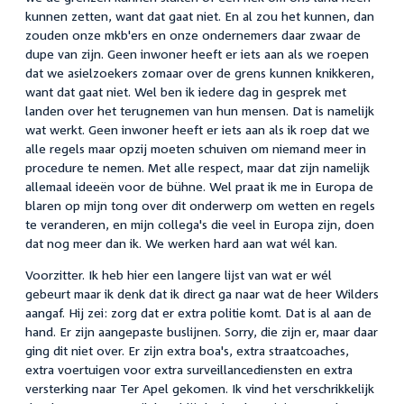
kunnen zetten, want dat gaat niet. En al zou het kunnen, dan
zouden onze mkb'ers en onze ondernemers daar zwaar de
dupe van zijn. Geen inwoner heeft er iets aan als we roepen
dat we asielzoekers zomaar over de grens kunnen knikkeren,
want dat gaat niet. Wel ben ik iedere dag in gesprek met
landen over het terugnemen van hun mensen. Dat is namelijk
wat werkt. Geen inwoner heeft er iets aan als ik roep dat we
alle regels maar opzij moeten schuiven om niemand meer in
procedure te nemen. Met alle respect, maar dat zijn namelijk
allemaal ideeën voor de bühne. Wel praat ik me in Europa de
blaren op mijn tong over dit onderwerp om wetten en regels
te veranderen, en mijn collega's die veel in Europa zijn, doen
dat nog meer dan ik. We werken hard aan wat wél kan.
Voorzitter. Ik heb hier een langere lijst van wat er wél
gebeurt maar ik denk dat ik direct ga naar wat de heer Wilders
aangaf. Hij zei: zorg dat er extra politie komt. Dat is al aan de
hand. Er zijn aangepaste buslijnen. Sorry, die zijn er, maar daar
ging dit niet over. Er zijn extra boa's, extra straatcoaches,
extra voertuigen voor extra surveillancediensten en extra
versterking naar Ter Apel gekomen. Ik vind het verschrikkelijk