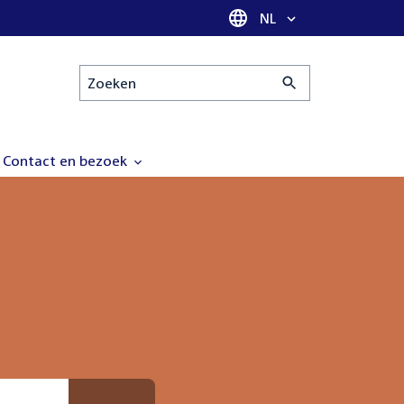
Taal selectie
NL
Zoeken
Contact en bezoek