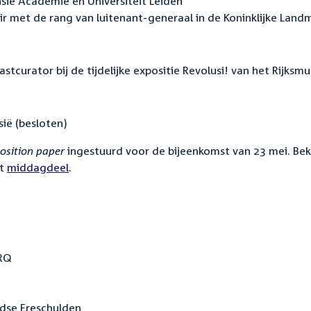
sie Academie en Universiteit Leiden
ir met de rang van luitenant-generaal in de Koninklijke Land
astcurator bij de tijdelijke expositie Revolusi! van het Rijks
ië (besloten)
osition paper
ingestuurd voor de bijeenkomst van 23 mei. Bek
et
middagdeel
.
ARQ
ndse Ereschulden