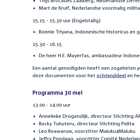
Thijs Brocades Zaalberg, Nederlandse Defen
Mart de Kruif, Nederlandse voormalig milita
15.15 - 15.30 uur (Engelstalig)
Bonnie Triyana, Indonesische historicus en g
15.30 - 16.15
De heer H.E. Mayerfas, ambassadeur Indones
Een aantal genodigden heeft een zogeheten
p
deze documenten voor het
ochtenddeel
en h
Programma 30 mei
13.00 - 14.00 uur
Annelieke Drogendijk, directeur Stichting 
Rocky Tuhuteru, directeur Stichting Pelita
Leo Reawaruw, voorzitter Maluku4Maluku
Jeffry Pondaag, voorzitter Comité Nederla