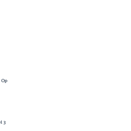
. Op
l 3