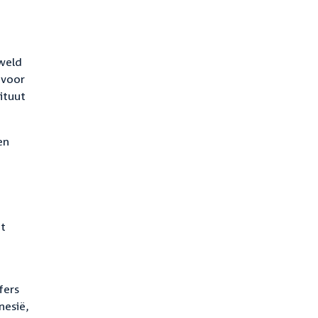
eweld
 voor
ituut
en
et
fers
nesië,