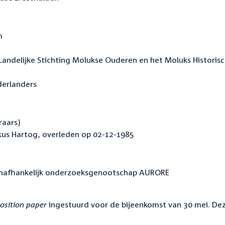
m
andelijke Stichting Molukse Ouderen en het Moluks Historis
derlanders
raars)
kus Hartog, overleden op 02-12-1985
t onafhankelijk onderzoeksgenootschap AURORE
osition paper
ingestuurd voor de bijeenkomst van 30 mei. De