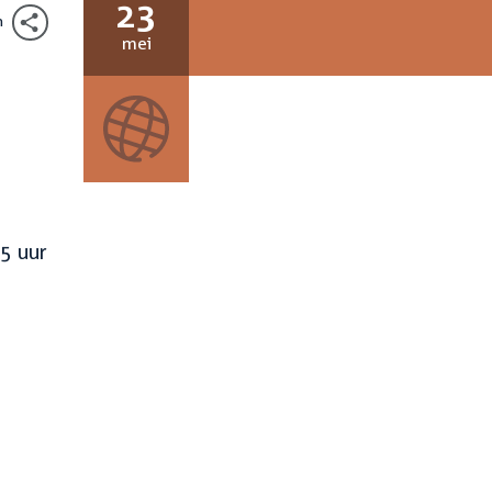
23
n
23
mei
mei
2022
5 uur