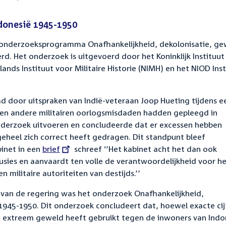
donesië 1945-1950
et onderzoeksprogramma Onafhankelijkheid, dekolonisatie, g
d. Het onderzoek is uitgevoerd door het Koninklijk Instituut
ands Instituut voor Militaire Historie (NIMH) en het NIOD Inst
.
 door uitspraken van Indië-veteraan Joop Hueting tijdens e
ij en andere militairen oorlogsmisdaden hadden gepleegd in
onderzoek uitvoeren en concludeerde dat er excessen hebben
eheel zich correct heeft gedragen. Dit standpunt bleef
binet in een
External
brief
schreef ‘’Het kabinet acht het dan ook
sies en aanvaardt ten volle de verantwoordelijkheid voor h
link:
en militaire autoriteiten van destijds.’’
 van de regering was het onderzoek Onafhankelijkheid,
 1945-1950. Dit onderzoek concludeert dat, hoewel exacte cij
 extreem geweld heeft gebruikt tegen de inwoners van Indo