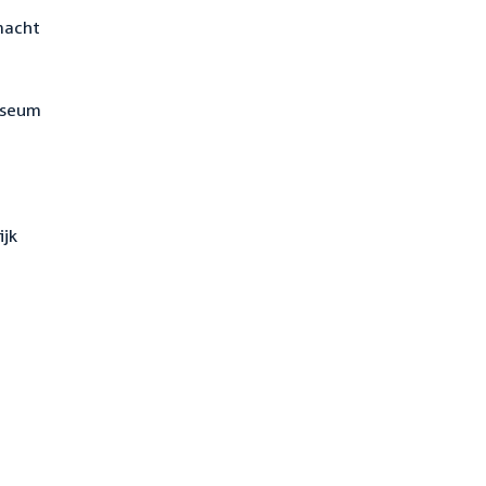
macht
museum
ijk