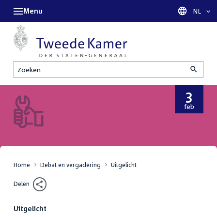
Menu
Taal sel
NL
Zoeken
3
3
feb
februari
2021
Home
Debat en vergadering
Uitgelicht
Delen
Uitgelicht