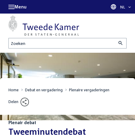
Menu
Taal sel
NL
Zoeken
Home
Debat en vergadering
Plenaire vergaderingen
Delen
Plenair debat
:
Tweeminutendebat