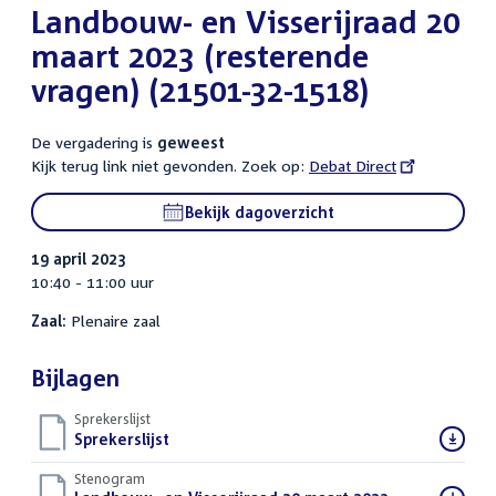
Landbouw- en Visserijraad 20
maart 2023 (resterende
vragen) (21501-32-1518)
De vergadering is
geweest
Kijk terug link niet gevonden. Zoek op:
External
Debat Direct
link:
Bekijk dagoverzicht
19 april 2023
10:40 - 11:00 uur
Zaal:
Plenaire zaal
Bijlagen
Sprekerslijst
Download
Sprekerslijst
()
bestand:
Stenogram