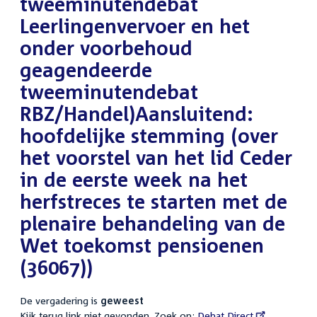
tweeminutendebat
Leerlingenvervoer en het
onder voorbehoud
geagendeerde
tweeminutendebat
RBZ/Handel)Aansluitend:
hoofdelijke stemming (over
het voorstel van het lid Ceder
in de eerste week na het
herfstreces te starten met de
plenaire behandeling van de
Wet toekomst pensioenen
(36067))
De vergadering is
geweest
Kijk terug link niet gevonden. Zoek op:
External
Debat Direct