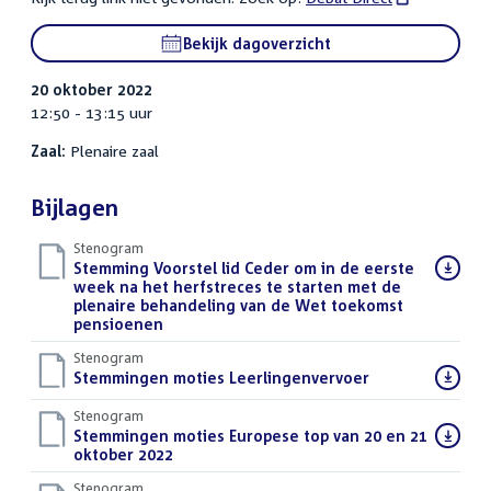
link:
Bekijk dagoverzicht
20 oktober 2022
12:50 - 13:15 uur
Zaal:
Plenaire zaal
Bijlagen
Stenogram
Download
Stemming Voorstel lid Ceder om in de eerste
bestand:
week na het herfstreces te starten met de
plenaire behandeling van de Wet toekomst
pensioenen
()
Stenogram
Download
Stemmingen moties Leerlingenvervoer
()
bestand:
Stenogram
Download
Stemmingen moties Europese top van 20 en 21
bestand:
oktober 2022
()
Stenogram