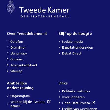
Over Tweedekamer.nl
Blijf op de hoogte
Colofon
Sociale media
Disclaimer
E-mailattenderingen
Uw privacy
Debat Direct
Cookies
Toegankelijkheid
Sitemap
Ambtelijke
Links
ondersteuning
Politieke websites
Organogram
Voor jongeren
External
Werken bij de Tweede
External
Open Data Portaal
link:
Kamer
link:
Erelijst van Gevallenen