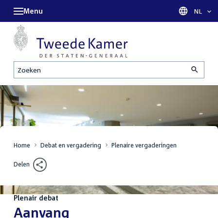
Menu
Taal sel
NL
Zoeken
Home
Debat en vergadering
Plenaire vergaderingen
Delen
Plenair debat
:
Aanvang