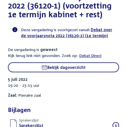
2022 (36120-1) (voortzetting
1e termijn kabinet + rest)
Deze vergadering is voortgezet vanuit
Debat over
de voorjaarsnota 2022 (36120-1) (1e termijn)
Voortgangsstatus
plenaire
De vergadering is
geweest
activiteit
Kijk terug link niet gevonden. Zoek op:
Debat Direct
Bekijk dagoverzicht
5 juli 2022
19:20 - 23:15 uur
Zaal:
Plenaire zaal
Bijlagen
Sprekerslijst
Download
Sprekerslijst
()