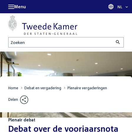
Menu
Taal sel
NL
Zoeken
Home
Debat en vergadering
Plenaire vergaderingen
Delen
Plenair debat
:
Debat over de voorjaarsnota