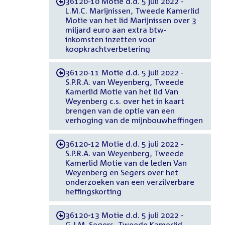
36120-10 Motie d.d. 5 juli 2022 -
-
L.M.C. Marijnissen, Tweede Kamerlid
Motie van het lid Marijnissen over 3
miljard euro aan extra btw-
inkomsten inzetten voor
koopkrachtverbetering
36120-11 Motie d.d. 5 juli 2022 -
-
S.P.R.A. van Weyenberg, Tweede
Kamerlid Motie van het lid Van
Weyenberg c.s. over het in kaart
brengen van de optie van een
verhoging van de mijnbouwheffingen
36120-12 Motie d.d. 5 juli 2022 -
-
S.P.R.A. van Weyenberg, Tweede
Kamerlid Motie van de leden Van
Weyenberg en Segers over het
onderzoeken van een verzilverbare
heffingskorting
36120-13 Motie d.d. 5 juli 2022 -
-
G.J.M. Segers, Tweede Kamerlid