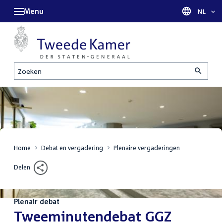
Menu
Taal sel
NL
Zoeken
Home
Debat en vergadering
Plenaire vergaderingen
Delen
Plenair debat
:
Tweeminutendebat GGZ