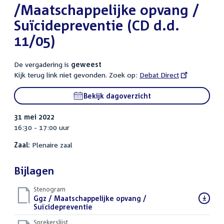
/Maatschappelijke opvang /
Suïcidepreventie (CD d.d.
11/05)
De vergadering is
geweest
Kijk terug link niet gevonden. Zoek op:
External
Debat Direct
link:
Bekijk dagoverzicht
31 mei 2022
16:30 - 17:00 uur
Zaal:
Plenaire zaal
Bijlagen
Stenogram
Download
Ggz / Maatschappelijke opvang /
bestand:
Suïcidepreventie
()
Sprekerslijst