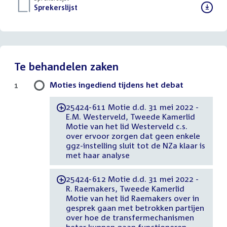
Download
Sprekerslijst
()
bestand:
Te behandelen zaken
Moties ingediend tijdens het debat
1
25424-611 Motie d.d. 31 mei 2022 -
-
E.M. Westerveld, Tweede Kamerlid
Motie van het lid Westerveld c.s.
over ervoor zorgen dat geen enkele
ggz-instelling sluit tot de NZa klaar is
met haar analyse
25424-612 Motie d.d. 31 mei 2022 -
-
R. Raemakers, Tweede Kamerlid
Motie van het lid Raemakers over in
gesprek gaan met betrokken partijen
over hoe de transfermechanismen
beter kunnen gaan functioneren