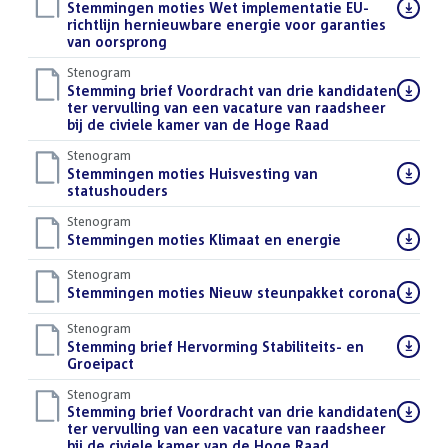
Download
Stemmingen moties Wet implementatie EU-
bestand:
richtlijn hernieuwbare energie voor garanties
van oorsprong
()
Stenogram
Download
Stemming brief Voordracht van drie kandidaten
bestand:
ter vervulling van een vacature van raadsheer
bij de civiele kamer van de Hoge Raad
()
Stenogram
Download
Stemmingen moties Huisvesting van
bestand:
statushouders
()
Stenogram
Download
Stemmingen moties Klimaat en energie
()
bestand:
Stenogram
Download
Stemmingen moties Nieuw steunpakket corona
()
bestand:
Stenogram
Download
Stemming brief Hervorming Stabiliteits- en
bestand:
Groeipact
()
Stenogram
Download
Stemming brief Voordracht van drie kandidaten
bestand:
ter vervulling van een vacature van raadsheer
bij de civiele kamer van de Hoge Raad
()