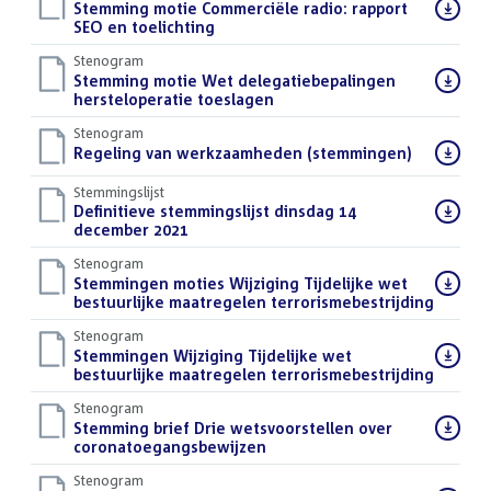
Download
Stemming motie Commerciële radio: rapport
bestand:
SEO en toelichting
()
Stenogram
Download
Stemming motie Wet delegatiebepalingen
bestand:
hersteloperatie toeslagen
()
Stenogram
Download
Regeling van werkzaamheden (stemmingen)
()
bestand:
Stemmingslijst
Download
Definitieve stemmingslijst dinsdag 14
bestand:
december 2021
()
Stenogram
Download
Stemmingen moties Wijziging Tijdelijke wet
bestand:
bestuurlijke maatregelen terrorismebestrijding
()
Stenogram
Download
Stemmingen Wijziging Tijdelijke wet
bestand:
bestuurlijke maatregelen terrorismebestrijding
()
Stenogram
Download
Stemming brief Drie wetsvoorstellen over
bestand:
coronatoegangsbewijzen
()
Stenogram