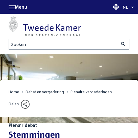
Menu
Taal sel
NL
Zoeken
Home
Debat en vergadering
Plenaire vergaderingen
Delen
Plenair debat
:
Stemmingen