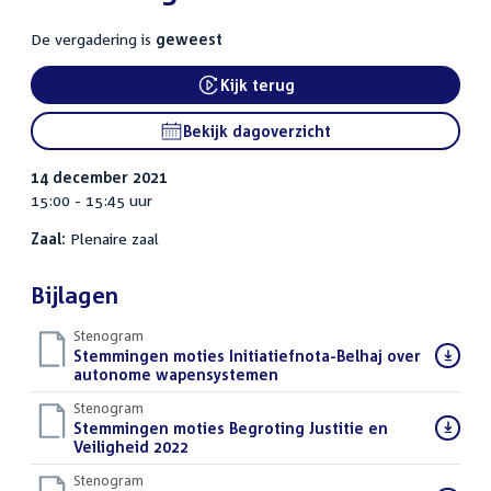
De vergadering is
geweest
Kijk terug
Bekijk dagoverzicht
14 december 2021
15:00 - 15:45 uur
Zaal:
Plenaire zaal
Bijlagen
Stenogram
Download
Stemmingen moties Initiatiefnota-Belhaj over
bestand:
autonome wapensystemen
()
Stenogram
Download
Stemmingen moties Begroting Justitie en
bestand:
Veiligheid 2022
()
Stenogram