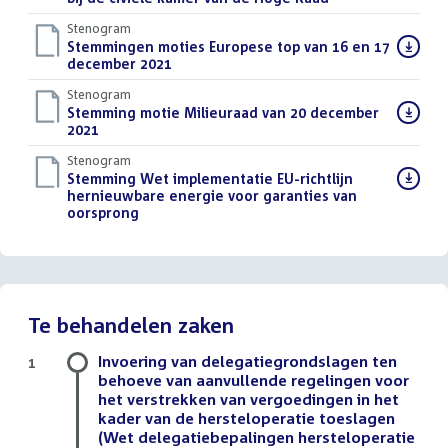
Stenogram
Download
Stemmingen moties Europese top van 16 en 17
bestand:
december 2021
()
Stenogram
Download
Stemming motie Milieuraad van 20 december
bestand:
2021
()
Stenogram
Download
Stemming Wet implementatie EU-richtlijn
bestand:
hernieuwbare energie voor garanties van
oorsprong
()
Te behandelen zaken
Invoering van delegatiegrondslagen ten
1
behoeve van aanvullende regelingen voor
het verstrekken van vergoedingen in het
kader van de hersteloperatie toeslagen
(Wet delegatiebepalingen hersteloperatie