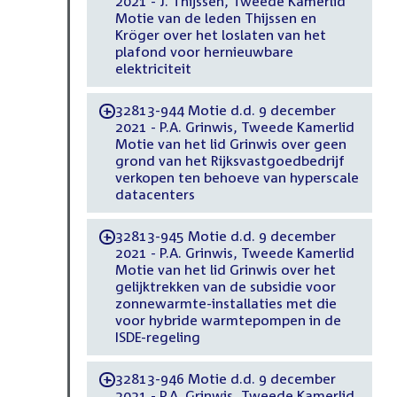
2021 - J. Thijssen, Tweede Kamerlid
Motie van de leden Thijssen en
Kröger over het loslaten van het
plafond voor hernieuwbare
elektriciteit
32813-944 Motie d.d. 9 december
-
2021 - P.A. Grinwis, Tweede Kamerlid
Motie van het lid Grinwis over geen
grond van het Rijksvastgoedbedrijf
verkopen ten behoeve van hyperscale
datacenters
32813-945 Motie d.d. 9 december
-
2021 - P.A. Grinwis, Tweede Kamerlid
Motie van het lid Grinwis over het
gelijktrekken van de subsidie voor
zonnewarmte-installaties met die
voor hybride warmtepompen in de
ISDE-regeling
32813-946 Motie d.d. 9 december
-
2021 - P.A. Grinwis, Tweede Kamerlid