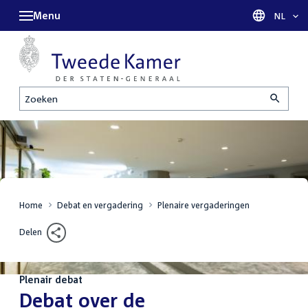
Menu
Taal sel
NL
Zoeken
Home
Debat en vergadering
Plenaire vergaderingen
Delen
Plenair debat
:
Debat over de