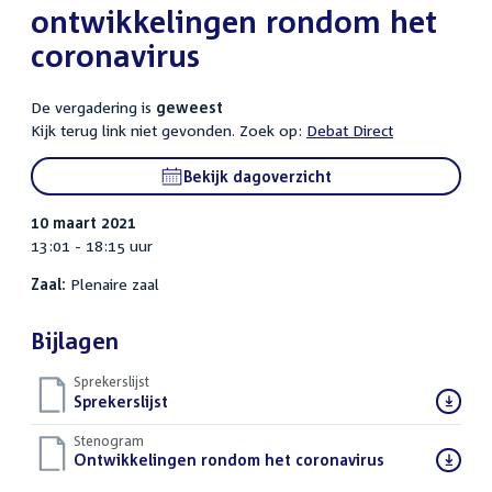
ontwikkelingen rondom het
coronavirus
De vergadering is
geweest
Kijk terug link niet gevonden. Zoek op:
Debat Direct
Bekijk dagoverzicht
10 maart 2021
13:01 - 18:15 uur
Zaal:
Plenaire zaal
Bijlagen
Sprekerslijst
Download
Sprekerslijst
()
bestand:
Stenogram
Download
Ontwikkelingen rondom het coronavirus
()
bestand: