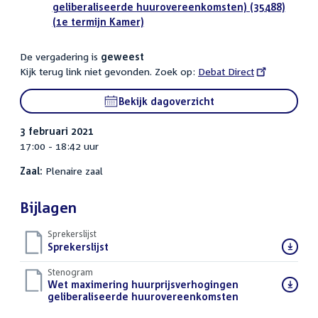
geliberaliseerde huurovereenkomsten) (35488)
(1e termijn Kamer)
De vergadering is
geweest
Kijk terug link niet gevonden. Zoek op:
External
Debat Direct
link:
Bekijk dagoverzicht
3 februari 2021
17:00 - 18:42 uur
Zaal:
Plenaire zaal
Bijlagen
Sprekerslijst
Download
Sprekerslijst
()
bestand:
Stenogram
Download
Wet maximering huurprijsverhogingen
bestand:
geliberaliseerde huurovereenkomsten
()