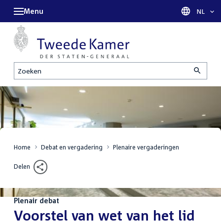
Menu
Taal sel
NL
Zoeken
Home
Debat en vergadering
Plenaire vergaderingen
Delen
Plenair debat
:
Voorstel van wet van het lid