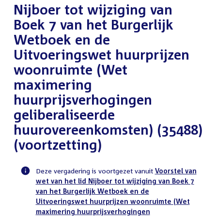
Nijboer tot wijziging van
Boek 7 van het Burgerlijk
Wetboek en de
Uitvoeringswet huurprijzen
woonruimte (Wet
maximering
huurprijsverhogingen
geliberaliseerde
huurovereenkomsten) (35488)
(voortzetting)
Deze vergadering is voortgezet vanuit
Voorstel van
wet van het lid Nijboer tot wijziging van Boek 7
Voortgangsstatus
van het Burgerlijk Wetboek en de
plenaire
Uitvoeringswet huurprijzen woonruimte (Wet
activiteit
maximering huurprijsverhogingen