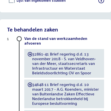
Download
Lijst van ingekomen stukken
()
bestand:
Te behandelen zaken
Van de stand van werkzaamheden
1
afvoeren
32861-41 Brief regering d.d. 13
-
november 2018 - S. van Veldhoven-
van der Meer, staatssecretaris van
Infrastructuur en Waterstaat
Beleidsdoorlichting OV en Spoor
34648-11 Brief regering d.d. 10
-
maart 2017 - A.G. Koenders, minister
van Buitenlandse Zaken Effectieve
Nederlandse betrokkenheid bij
Europese besluitvorming