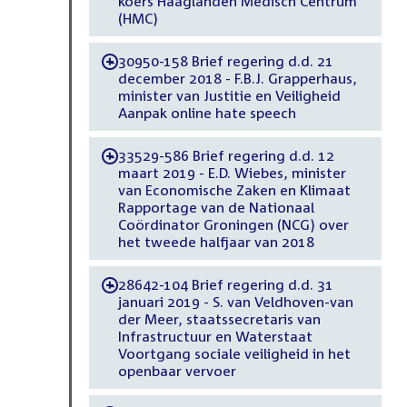
koers Haaglanden Medisch Centrum
(HMC)
30950-158 Brief regering d.d. 21
-
december 2018 - F.B.J. Grapperhaus,
minister van Justitie en Veiligheid
Aanpak online hate speech
33529-586 Brief regering d.d. 12
-
maart 2019 - E.D. Wiebes, minister
van Economische Zaken en Klimaat
Rapportage van de Nationaal
Coördinator Groningen (NCG) over
het tweede halfjaar van 2018
28642-104 Brief regering d.d. 31
-
januari 2019 - S. van Veldhoven-van
der Meer, staatssecretaris van
Infrastructuur en Waterstaat
Voortgang sociale veiligheid in het
openbaar vervoer