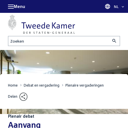
Menu
Taal sel
NL
Zoeken
Home
Debat en vergadering
Plenaire vergaderingen
Delen
Plenair debat
:
Aanvang