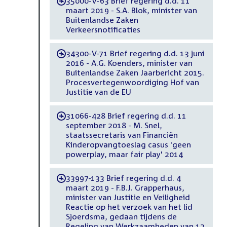
35000-V-63 Brief regering d.d. 11
-
maart 2019 - S.A. Blok, minister van
Buitenlandse Zaken
Verkeersnotificaties
34300-V-71 Brief regering d.d. 13 juni
-
2016 - A.G. Koenders, minister van
Buitenlandse Zaken Jaarbericht 2015.
Procesvertegenwoordiging Hof van
Justitie van de EU
31066-428 Brief regering d.d. 11
-
september 2018 - M. Snel,
staatssecretaris van Financiën
Kinderopvangtoeslag casus 'geen
powerplay, maar fair play' 2014
33997-133 Brief regering d.d. 4
-
maart 2019 - F.B.J. Grapperhaus,
minister van Justitie en Veiligheid
Reactie op het verzoek van het lid
Sjoerdsma, gedaan tijdens de
Regeling van Werkzaamheden van 12