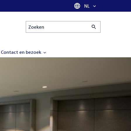
Taal selectie
NL
Zoeken
Contact en bezoek