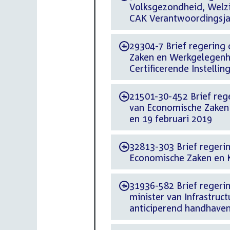
Volksgezondheid, Welzij
CAK Verantwoordingsja
29304-7 Brief regering d
-
Zaken en Werkgelegenhe
Certificerende Instelli
21501-30-452 Brief reger
-
van Economische Zaken
en 19 februari 2019
32813-303 Brief regerin
-
Economische Zaken en K
31936-582 Brief regeri
-
minister van Infrastru
anticiperend handhaven