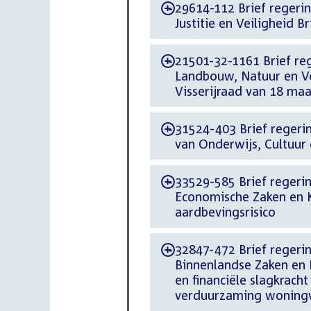
29614-112 Brief regerin
-
Justitie en Veiligheid 
21501-32-1161 Brief reg
-
Landbouw, Natuur en V
Visserijraad van 18 ma
31524-403 Brief regerin
-
van Onderwijs, Cultuu
33529-585 Brief regerin
-
Economische Zaken en K
aardbevingsrisico
32847-472 Brief regerin
-
Binnenlandse Zaken en 
en financiële slagkrach
verduurzaming woning