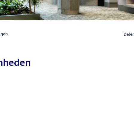
ngen
Dele
mheden