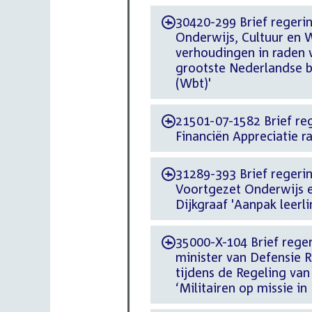
30420-299 Brief regerin
-
Onderwijs, Cultuur en
verhoudingen in raden 
grootste Nederlandse b
(Wbt)'
21501-07-1582 Brief reg
-
Financiën Appreciatie r
31289-393 Brief regerin
-
Voortgezet Onderwijs e
Dijkgraaf 'Aanpak leerl
35000-X-104 Brief reger
-
minister van Defensie R
tijdens de Regeling va
‘Militairen op missie in