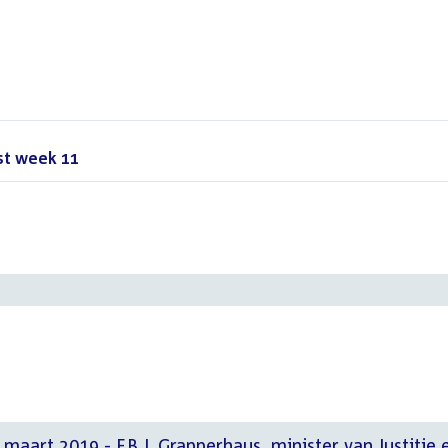
st week 11
()
maart 2019 - F.B.J. Grapperhaus, minister van Justitie 