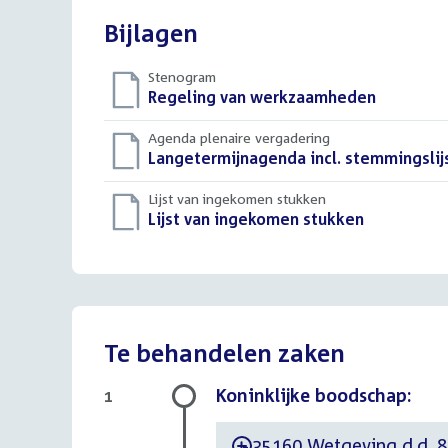
Bijlagen
Stenogram
Download
Regeling van werkzaamheden
()
bestand:
Agenda plenaire vergadering
Download
Langetermijnagenda incl. stemmingslij
bestand:
Lijst van ingekomen stukken
Download
Lijst van ingekomen stukken
()
bestand:
Te behandelen zaken
Koninklijke boodschap:
1
35160 Wetgeving d.d. 8 
-