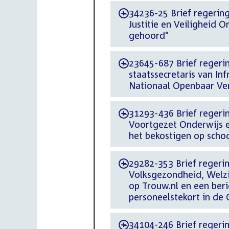
34236-25 Brief regering
-
Justitie en Veiligheid 
gehoord"
23645-687 Brief regerin
-
staatssecretaris van In
Nationaal Openbaar Ve
31293-436 Brief regerin
-
Voortgezet Onderwijs e
het bekostigen op scho
29282-353 Brief regering
-
Volksgezondheid, Welzi
op Trouw.nl en een ber
personeelstekort in de
34104-246 Brief regerin
-