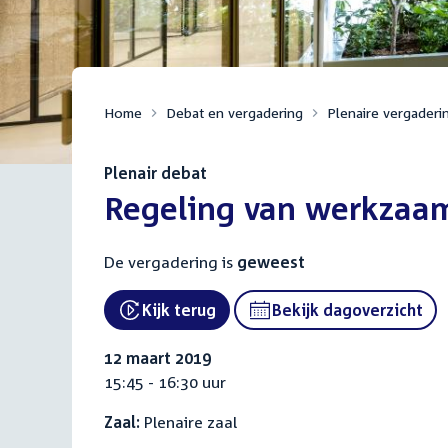
Home
Debat en vergadering
Plenaire vergaderi
Plenair debat
:
Regeling van werkzaa
De vergadering is
geweest
Kijk terug
Bekijk dagoverzicht
External link:
12 maart 2019
15:45 - 16:30 uur
Zaal:
Plenaire zaal