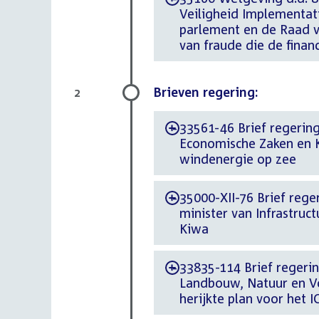
Veiligheid Implementati
parlement en de Raad va
van fraude die de finan
Brieven regering:
2
33561-46 Brief regering
-
Economische Zaken en K
windenergie op zee
35000-XII-76 Brief rege
-
minister van Infrastru
Kiwa
33835-114 Brief regerin
-
Landbouw, Natuur en Vo
herijkte plan voor he