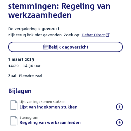
stemmingen: Regeling van
werkzaamheden
De vergadering is
geweest
Kijk terug link niet gevonden. Zoek op:
External
Debat Direct
link:
Bekijk dagoverzicht
7 maart 2019
14:20 - 14:30 uur
Zaal:
Plenaire zaal
Bijlagen
Lijst van ingekomen stukken
Download
Lijst van ingekomen stukken
()
bestand:
Stenogram
Download
Regeling van werkzaamheden
()
bestand: