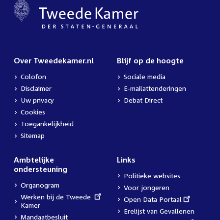
Over Tweedekamer.nl
Blijf op de hoogte
Colofon
Sociale media
Disclaimer
E-mailattenderingen
Uw privacy
Debat Direct
Cookies
Toegankelijkheid
Sitemap
Ambtelijke
Links
ondersteuning
Politieke websites
Organogram
Voor jongeren
External
Werken bij de Tweede
External
Open Data Portaal
link:
Kamer
link:
Erelijst van Gevallenen
Mandaatbesluit