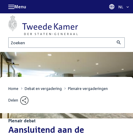
Menu
Taal sel
NL
Zoeken
Home
Debat en vergadering
Plenaire vergaderingen
Delen
Plenair debat
:
Aansluitend aan de