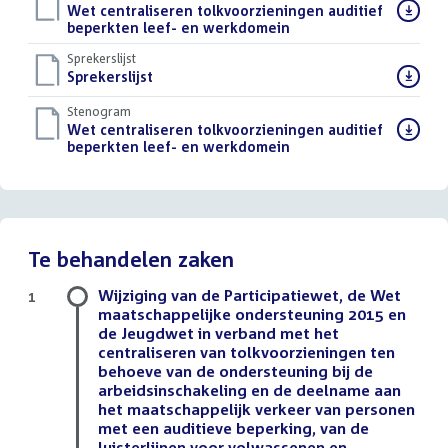
Download
Wet centraliseren tolkvoorzieningen auditief
bestand:
beperkten leef- en werkdomein
()
Sprekerslijst
Download
Sprekerslijst
()
bestand:
Stenogram
Download
Wet centraliseren tolkvoorzieningen auditief
bestand:
beperkten leef- en werkdomein
()
Te behandelen zaken
Wijziging van de Participatiewet, de Wet
1
maatschappelijke ondersteuning 2015 en
de Jeugdwet in verband met het
centraliseren van tolkvoorzieningen ten
behoeve van de ondersteuning bij de
arbeidsinschakeling en de deelname aan
het maatschappelijk verkeer van personen
met een auditieve beperking, van de
luisterlijnen voor volwassenen en