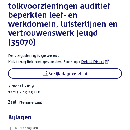
tolkvoorzieningen auditief
beperkten leef- en
werkdomein, luisterlijnen en
vertrouwenswerk jeugd
(35070)
De vergadering is
geweest
Kijk terug link niet gevonden. Zoek op:
External
Debat Direct
link:
Bekijk dagoverzicht
7 maart 2019
11:15 - 13:15 uur
Zaal:
Plenaire zaal
Bijlagen
Stenogram