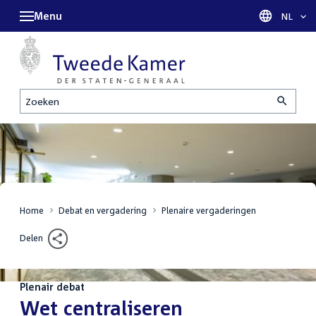
Menu
Taal sel
NL
Zoeken
Home
Debat en vergadering
Plenaire vergaderingen
Delen
Plenair debat
:
Wet centraliseren