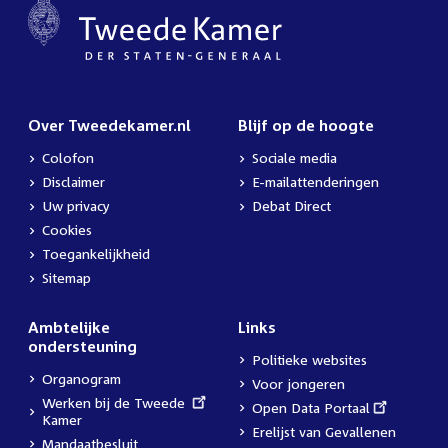
Over Tweedekamer.nl
Blijf op de hoogte
Colofon
Sociale media
Disclaimer
E-mailattenderingen
Uw privacy
Debat Direct
Cookies
Toegankelijkheid
Sitemap
Ambtelijke
Links
ondersteuning
Politieke websites
Organogram
Voor jongeren
External
Werken bij de Tweede
External
Open Data Portaal
link:
Kamer
link:
Erelijst van Gevallenen
Mandaatbesluit