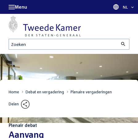
Menu
Taal sel
NL
Zoeken
Home
Debat en vergadering
Plenaire vergaderingen
Delen
Plenair debat
:
Aanvang