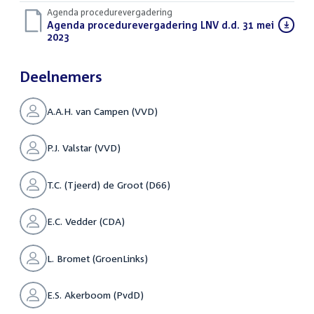
Agenda procedurevergadering
Download
Agenda procedurevergadering LNV d.d. 31 mei
bestand:
2023
(PDF)
Deelnemers
A.A.H. van Campen (VVD)
P.J. Valstar (VVD)
T.C. (Tjeerd) de Groot (D66)
E.C. Vedder (CDA)
L. Bromet (GroenLinks)
E.S. Akerboom (PvdD)