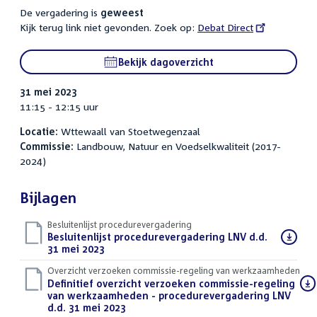
De vergadering is
geweest
Kijk terug link niet gevonden. Zoek op:
External
Debat Direct
link:
Bekijk dagoverzicht
31 mei 2023
11:15 - 12:15 uur
Locatie:
Wttewaall van Stoetwegenzaal
Commissie:
Landbouw, Natuur en Voedselkwaliteit (2017-
2024)
Bijlagen
Besluitenlijst procedurevergadering
Download
Besluitenlijst procedurevergadering LNV d.d.
bestand:
31 mei 2023
(PDF)
Overzicht verzoeken commissie-regeling van werkzaamheden
Download
Definitief overzicht verzoeken commissie-regeling
bestand:
van werkzaamheden - procedurevergadering LNV
d.d. 31 mei 2023
(PDF)