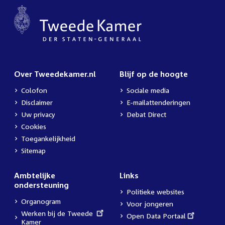
Over Tweedekamer.nl
Blijf op de hoogte
Colofon
Sociale media
Disclaimer
E-mailattenderingen
Uw privacy
Debat Direct
Cookies
Toegankelijkheid
Sitemap
Ambtelijke
Links
ondersteuning
Politieke websites
Organogram
Voor jongeren
External
Werken bij de Tweede
External
Open Data Portaal
link:
Kamer
link: