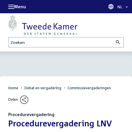
Menu
Taal sel
NL
Zoeken
Home
Debat en vergadering
Commissievergaderingen
Delen
Procedurevergadering
:
Procedurevergadering LNV