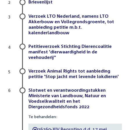
Brievenlijst
2
Verzoek LTO Nederland, namens LTO
3
Akkerbouw en Vollegrondsgroente, tot
aanbieding petitie m.b.t.
kalenderlandbouw
Petitieverzoek Stichting Dierencoalitie
4
manifest 'dierwaardigheid in de
veehouderij''
Verzoek Animal Rights tot aanbieding
5
petitie 'Stop jacht met levende lokdieren'
Slotwet en verantwoordingstukken
6
Ministerie van Landbouw, Natuur en
Voedselkwaliteit en het
Diergezondheidsfonds 2022
Te behandelen:
36360-XIV Begroting d.d. 17 mei
-