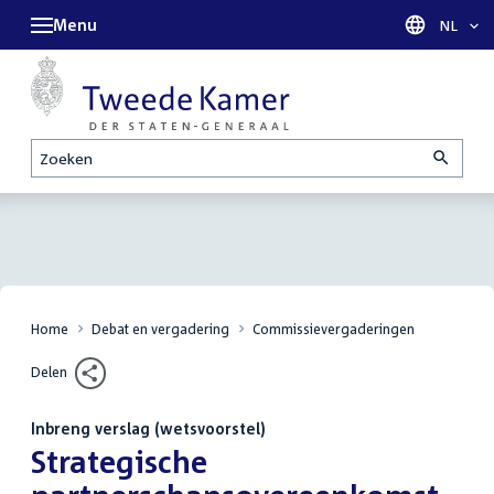
Menu
Taal sel
NL
Zoeken
Home
Debat en vergadering
Commissievergaderingen
Delen
Inbreng verslag (wetsvoorstel)
:
Strategische