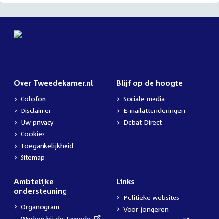
Over Tweedekamer.nl
Blijf op de hoogte
Colofon
Sociale media
Disclaimer
E-mailattenderingen
Uw privacy
Debat Direct
Cookies
Toegankelijkheid
Sitemap
Ambtelijke
Links
ondersteuning
Politieke websites
Organogram
Voor jongeren
External
Werken bij de Tweede