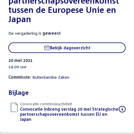
partnerschapsovereenkomst
tussen de Europese Unie en
Japan
De vergadering is
geweest
Bekijk dagoverzicht
20 mei 2021
14:00 uur
Commissie:
Buitenlandse Zaken
Bijlage
Convocatie commissieactiviteit
Download
Convocatie inbreng verslag 20 mei Strategische
bestand:
partnerschapsovereenkomst tussen EU en
Japan
(PDF)