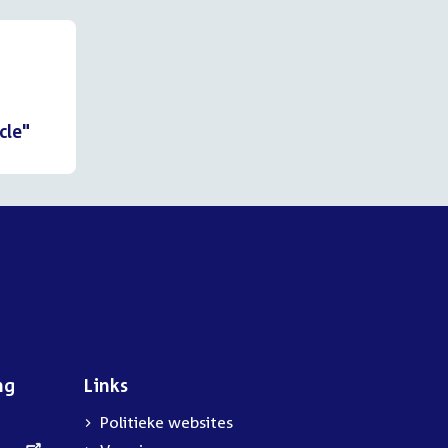
cle"
ng
Links
Politieke websites