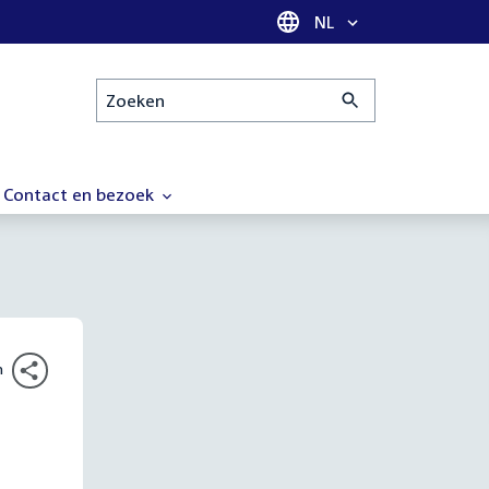
Taal selectie
NL
Zoeken
Contact en bezoek
n