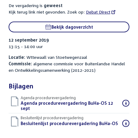
De vergadering is
geweest
Kijk terug link niet gevonden. Zoek op:
External
Debat Direct
link:
Bekijk dagoverzicht
12 september 2019
13:15 - 14:00 uur
Locatie:
Wttewaall van Stoetwegenzaal
Commissie:
algemene commissie voor Buitenlandse Handel
en Ontwikkelingssamenwerking (2012-2021)
Bijlagen
Agenda procedurevergadering
Download
Agenda procedurevergadering BuHa-OS 12
bestand:
sept
(PDF)
Besluitenlijst procedurevergadering
Download
Besluitenlijst procedurevergadering BuHa-OS
(PDF)
bestand: