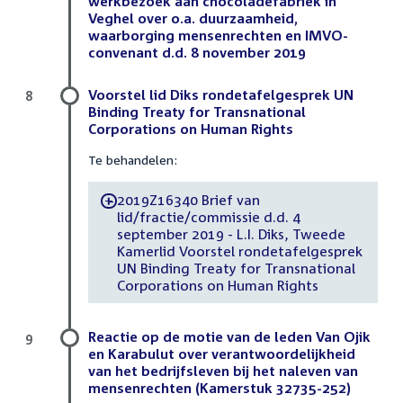
werkbezoek aan chocoladefabriek in
Veghel over o.a. duurzaamheid,
waarborging mensenrechten en IMVO-
convenant d.d. 8 november 2019
Voorstel lid Diks rondetafelgesprek UN
8
Binding Treaty for Transnational
Corporations on Human Rights
Te behandelen:
2019Z16340 Brief van
-
lid/fractie/commissie d.d. 4
september 2019 - L.I. Diks, Tweede
Kamerlid Voorstel rondetafelgesprek
UN Binding Treaty for Transnational
Corporations on Human Rights
Reactie op de motie van de leden Van Ojik
9
en Karabulut over verantwoordelijkheid
van het bedrijfsleven bij het naleven van
mensenrechten (Kamerstuk 32735-252)