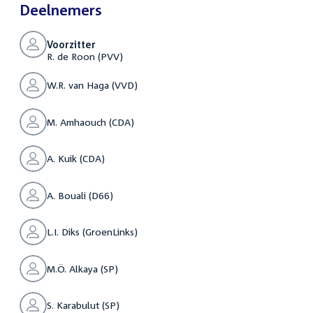
Deelnemers
Voorzitter
R. de Roon (PVV)
W.R. van Haga (VVD)
M. Amhaouch (CDA)
A. Kuik (CDA)
A. Bouali (D66)
L.I. Diks (GroenLinks)
M.Ö. Alkaya (SP)
S. Karabulut (SP)