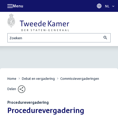
Menu
Taal sel
NL
Zoeken
Home
Debat en vergadering
Commissievergaderingen
Delen
Procedurevergadering
:
Procedurevergadering