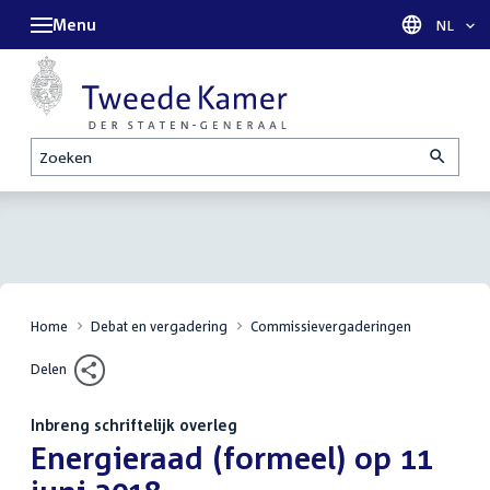
Menu
Taal sel
NL
Zoeken
Home
Debat en vergadering
Commissievergaderingen
Delen
Inbreng schriftelijk overleg
:
Energieraad (formeel) op 11