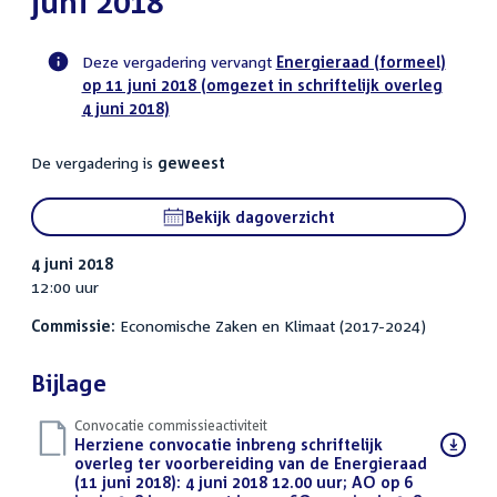
juni 2018
Deze vergadering vervangt
Energieraad (formeel)
op 11 juni 2018 (omgezet in schriftelijk overleg
Voortgangsstatus
4 juni 2018)
commissie
activiteit
De vergadering is
geweest
Bekijk dagoverzicht
4 juni 2018
12:00 uur
Commissie:
Economische Zaken en Klimaat (2017-2024)
Bijlage
Convocatie commissieactiviteit
Download
Herziene convocatie inbreng schriftelijk
bestand:
overleg ter voorbereiding van de Energieraad
(11 juni 2018): 4 juni 2018 12.00 uur; AO op 6