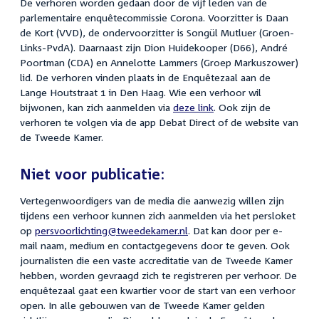
De verhoren worden gedaan door de vijf leden van de
parlementaire enquêtecommissie Corona. Voorzitter is Daan
de Kort (VVD), de ondervoorzitter is Songül Mutluer (Groen-
Links-PvdA). Daarnaast zijn Dion Huidekooper (D66), André
Poortman (CDA) en Annelotte Lammers (Groep Markuszower)
lid. De verhoren vinden plaats in de Enquêtezaal aan de
Lange Houtstraat 1 in Den Haag. Wie een verhoor wil
bijwonen, kan zich aanmelden via
deze link
. Ook zijn de
verhoren te volgen via de app Debat Direct of de website van
de Tweede Kamer.
Niet voor publicatie:
Vertegenwoordigers van de media die aanwezig willen zijn
tijdens een verhoor kunnen zich aanmelden via het persloket
op
persvoorlichting@tweedekamer.nl
. Dat kan door per e-
mail naam, medium en contactgegevens door te geven. Ook
journalisten die een vaste accreditatie van de Tweede Kamer
hebben, worden gevraagd zich te registreren per verhoor. De
enquêtezaal gaat een kwartier voor de start van een verhoor
open. In alle gebouwen van de Tweede Kamer gelden