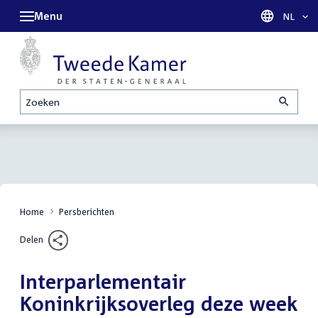
Menu
Taal sel
NL
Zoeken
Home
Persberichten
Delen
Interparlementair
Koninkrijksoverleg deze week