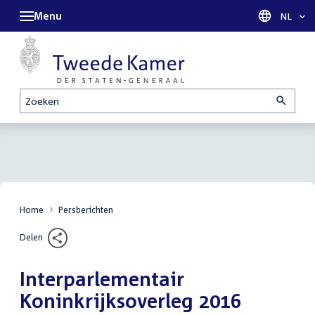
Menu
Taal sel
NL
Zoeken
Home
Persberichten
Delen
Interparlementair
Koninkrijksoverleg 2016