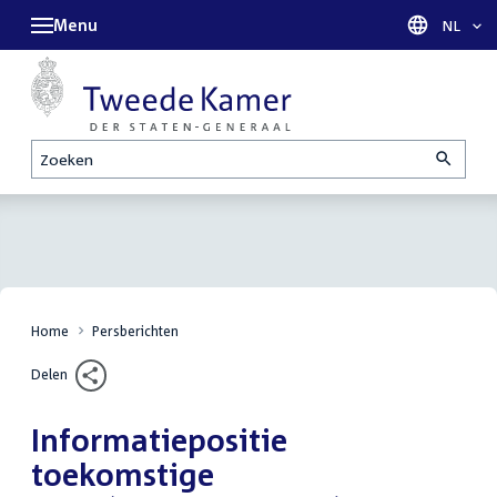
Menu
Taal sel
NL
Zoeken
Home
Persberichten
Delen
Informatiepositie
toekomstige