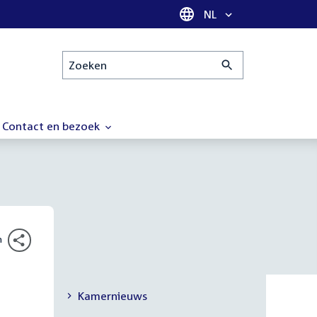
Taal selectie
NL
Zoeken
Contact en bezoek
n
Kamernieuws
Secundaire