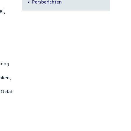
Persberichten
navigatie
el,
s nog
Zaken,
NO dat