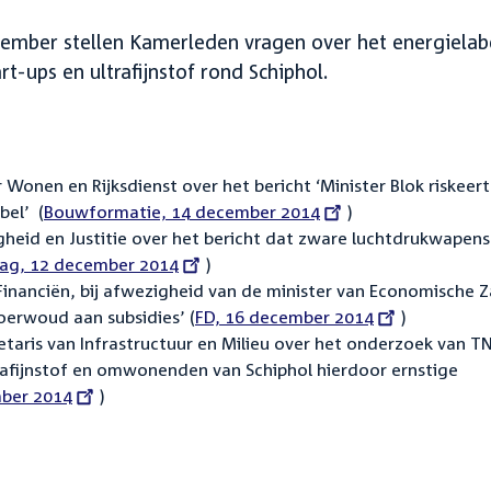
cember stellen Kamerleden vragen over het energielab
t-ups en ultrafijnstof rond Schiphol.
Wonen en Rijksdienst over het bericht ‘Minister Blok riskeert
bel’ (
External
Bouwformatie, 14 december 2014
)
igheid en Justitie over het bericht dat zware luchtdrukwapen
link:
ag, 12 december 2014
)
Financiën, bij afwezigheid van de minister van Economische 
‎ oerwoud aan subsidies’ (
External
FD, 16 december 2014
)
taris van Infrastructuur en Milieu over het onderzoek van T
link:
ltrafijnstof en omwonenden van Schiphol hierdoor ernstige
ber 2014
)