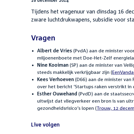
16 december 2014
Tijdens het vragenuur van dinsdag 16 de
zware luchtdrukwapens, subsidie voor star
Vragen
Albert de Vries
(PvdA) aan de minister voor 
miljoenenboete met Doe-Het-Zelf energiela
Nine Kooiman
(SP) aan de minister van Veil
steeds makkelijk verkrijgbaar zijn (
External
EenVanda
Kees Verhoeven
(D66) aan de minister van 
link:
over het bericht ‘Startups raken verstrikt in
Esther Ouwehand
(PvdD) aan de staatssecre
uitwijst dat vliegverkeer een bron is van u
gezondheidsrisico’s lopen (
External
Trouw, 12 decem
link:
Live volgen