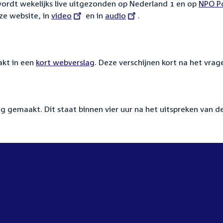
wordt wekelijks live uitgezonden op Nederland 1 en op
Extern
NPO Po
ze website, in
External
video
en in
External
audio
.
link:
link:
link:
kt in een
kort webverslag
. Deze verschijnen kort na het vrag
g gemaakt. Dit staat binnen vier uur na het uitspreken van d