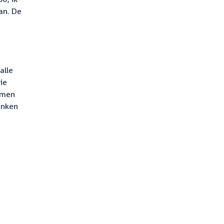
an. De
alle
ie
men
enken