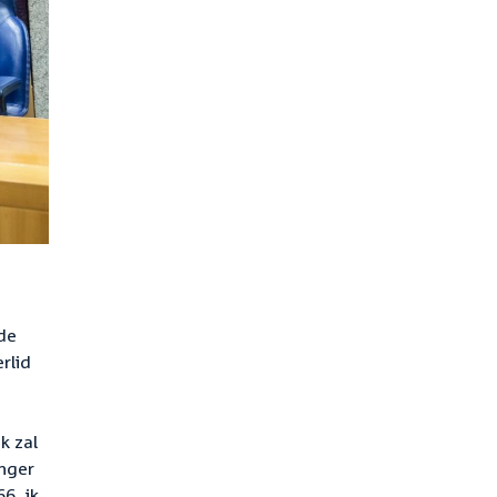
de
rlid
k zal
anger
6, ik