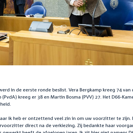
erd in de eerste ronde beslist. Vera Bergkamp kreeg 74 van 
b (PvdA) kreeg er 38 en Martin Bosma (PVV) 27. Het D66-Kame
heid.
ar ik heb er ontzettend veel zin in om uw voorzitter te zijn. I
rvoorzitter direct na de verkiezing. Zij bedankte haar voorg
s gewerkt heeft de afgelopen jaren. Ik zit hier niet namens D6