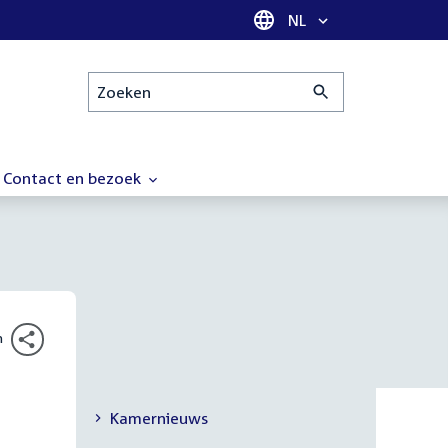
Taal selectie
NL
Zoeken
Contact en bezoek
n
Kamernieuws
Secundaire