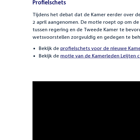
Profielschets
Tijdens het debat dat de Kamer eerder over d
2 april aangenomen. De motie roept op om de 
tussen regering en de Tweede Kamer te bevor
wetsvoorstellen zorgvuldig en gedegen te beh
Bekijk de
profielschets voor de nieuwe Kame
Bekijk de
motie van de Kamerleden Leijten c
Panorama
algemene
politieke
beschouwingen