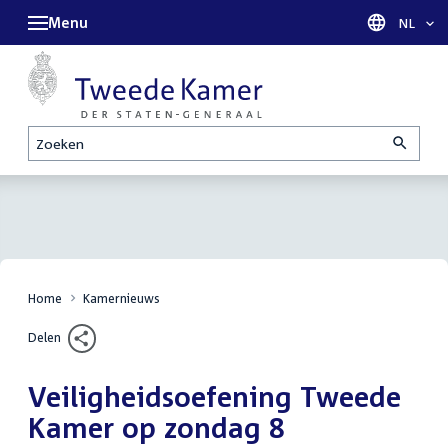
Menu
Taal sel
NL
Zoeken
Home
Kamernieuws
Delen
Veiligheidsoefening Tweede
Kamer op zondag 8